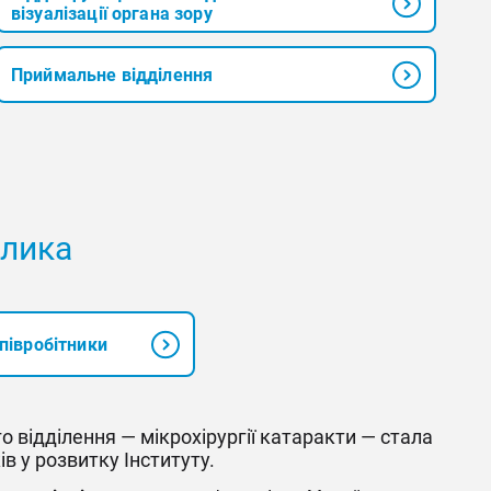
візуалізації органа зору
Приймальне відділення
алика
півробітники
го відділення — мікрохірургії катаракти — стала
в у розвитку Інституту.