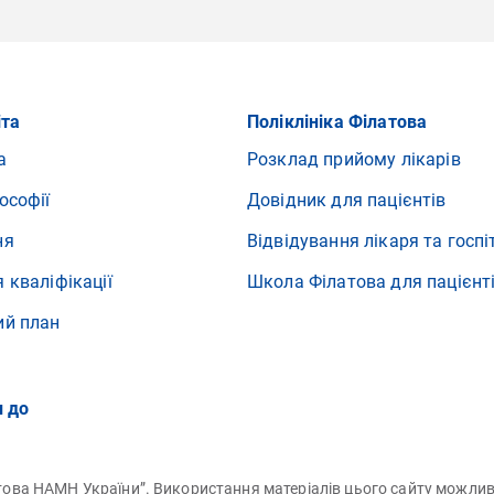
іта
Поліклініка Філатова
а
Розклад прийому лікарів
ософії
Довідник для пацієнтів
ня
Відвідування лікаря та госпі
 кваліфікації
Школа Філатова для пацієнт
ий план
и до
латова НАМН України”. Використання матеріалів цього сайту можли