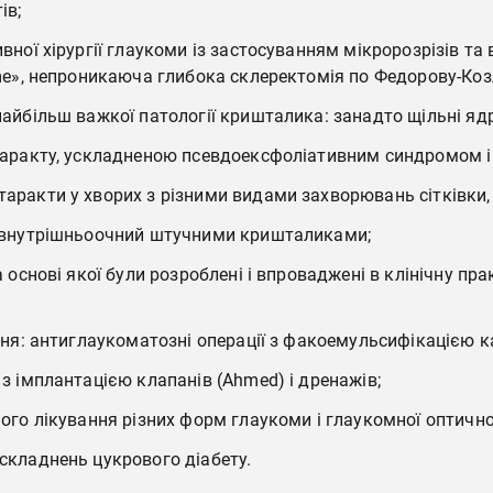
ів;
ної хірургії глаукоми із застосуванням мікророзрізів та
ome», непроникаюча глибока склеректомія по Федорову-Коз
айбільш важкої патології кришталика: занадто щільні ядр
таракту, ускладненою псевдоексфоліативним синдромом 
ракти у хворих з різними видами захворювань сітківки,
з внутрішньоочний штучними кришталиками;
 основі якої були розроблені і впроваджені в клінічну пр
ння: антиглаукоматозні операції з факоемульсифікацією к
з імплантацією клапанів (Аhmed) і дренажів;
го лікування різних форм глаукоми і глаукомної оптичної
складнень цукрового діабету.