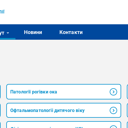
ІЇ
Новини
Контакти
ут
я
Патології рогівки ока
Офтальмопатологіі дитячого віку