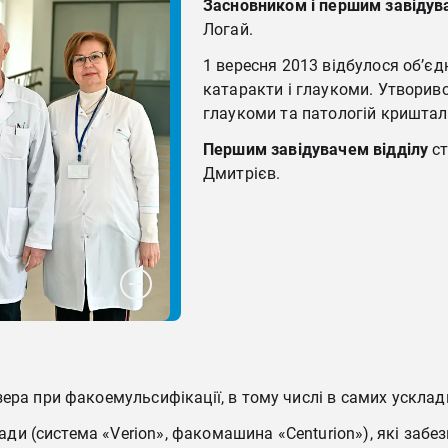
Засновником і першим завідув
Логай.
1 вересня 2013 відбулося об’єдн
катаракти і глаукоми. Утворивс
глаукоми та патологій криштал
Першим завідувачем відділу
ст
Дмитрієв.
ра при факоемульсифікації, в тому числі в самих усклад
ади (система «Verion», факомашина «Centurion»), які забе