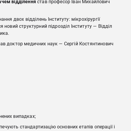
ачем відділення
став професор Іван Михайлович
ання двох відділень Інституту: мікрохірургії
я новий структурний підрозділ Інституту — Відділ
ика.
ав доктор медичних наук — Сергій Костянтинович
нених випадках;
зпечують стандартизацію основних етапів операції і