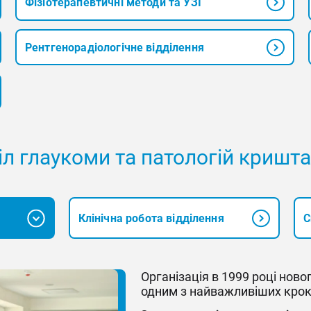
Фізіотерапевтичні методи та УЗІ
Рентгенорадіологічне відділення
іл глаукоми та патологій кришт
Клінічна робота відділення
С
Організація в 1999 році ново
одним з найважливіших крокі