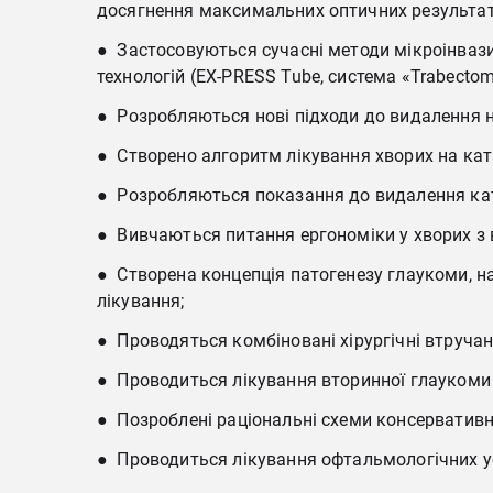
досягнення максимальних оптичних результат
● Застосовуються сучасні методи мікроінвазив
технологій (EX-PRESS Tube, система «Trabect
● Розробляються нові підходи до видалення н
● Створено алгоритм лікування хворих на ка
● Розробляються показання до видалення ката
● Вивчаються питання ергономіки у хворих 
● Створена концепція патогенезу глаукоми, на
лікування;
● Проводяться комбіновані хірургічні втруча
● Проводиться лікування вторинної глаукоми 
● Позроблені раціональні схеми консервативно
● Проводиться лікування офтальмологічних у