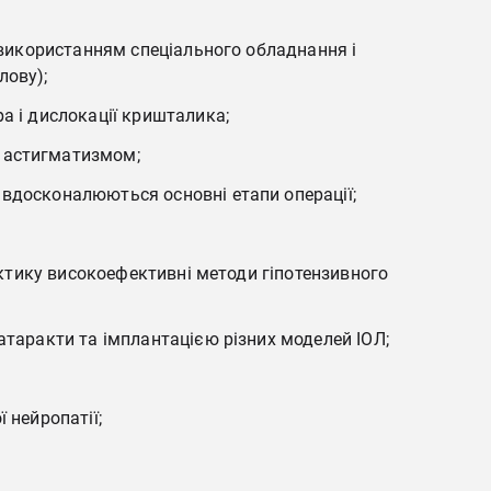
 використанням спеціального обладнання і
лову);
а і дислокації кришталика;
і астигматизмом;
 вдосконалюються основні етапи операції;
актику високоефективні методи гіпотензивного
атаракти та імплантацією різних моделей ІОЛ;
 нейропатії;