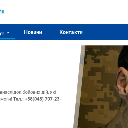
ІЇ
Новини
Контакти
ут
наслідок бойових дій, які
омоги!
Тел.: +38(048) 707-23-