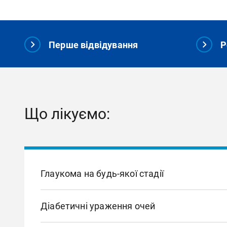
Перше відвідування
Р
Що лікуємо:
Глаукома на будь-якої стадії
Комплексна діагностика та лікування глаукоми н
Діабетичні ураження очей
контроль внутрішньоочного тиску й індивідуаль
медикаментозного, лазерного або хірургічного 