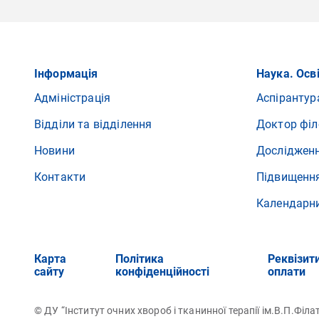
Інформація
Наука. Осв
Адміністрація
Аспірантур
Відділи та відділення
Доктор філ
Новини
Досліджен
Контакти
Підвищення
Календарн
Карта
Політика
Реквізит
сайту
конфіденційності
оплати
© ДУ “Інститут очних хвороб і тканинної терапії ім.В.П.Фі