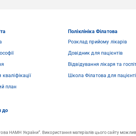
іта
Поліклініка Філатова
а
Розклад прийому лікарів
ософії
Довідник для пацієнтів
ня
Відвідування лікаря та госпі
 кваліфікації
Школа Філатова для пацієнт
ий план
и до
латова НАМН України”. Використання матеріалів цього сайту можли