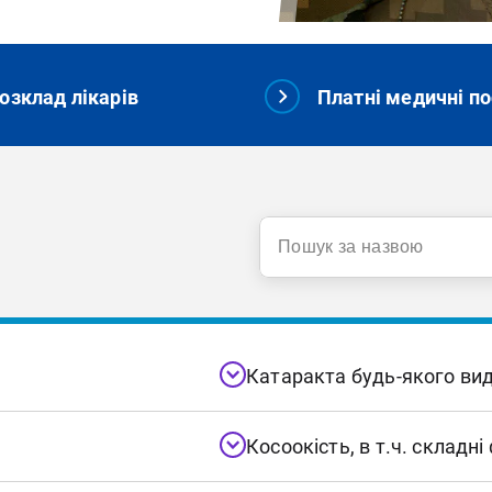
озклад лікарів
Платні медичні по
Катаракта будь-якого ви
а будь-якій стадії —
Катаракту повністю усуває х
Косоокість, в т.ч. складн
ний підбір
штучну лінзу, яку ми підбирає
лікування з метою
можливість жити звичним жи