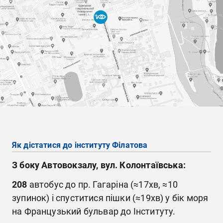
Як дістатися до інституту Філатова
З боку Автовокзалу, вул. Колонтаївська:
208
автобус до пр. Гагаріна (≈17хв, ≈10
зупинок) і спуститися пішки (≈19хв) у бік моря
на Французький бульвар до Інституту.