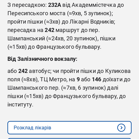
З пересадкою:
232А
від Академмістечка до
Пересипського моста (≈9хв, 5 зупинок);
пройти пішки (≈3хв) до Лікарні Водників;
пересадка на
242
маршрут до пер.
Шампанський (≈24хв, 20 зупинок), пішки
(≈15хв) до Французького бульвару.
Від Залізничного вокзалу:
або
242
автобус; чи пройти пішки до Куликова
поля (≈8хв), ТЦ Метро, на
9
або
146
доїхати до
Шампанського пер. (≈7хв, 6 зупинок) далі
пішки (≈15хв) до Французького бульвару, до
інституту.
Розклад лікарів