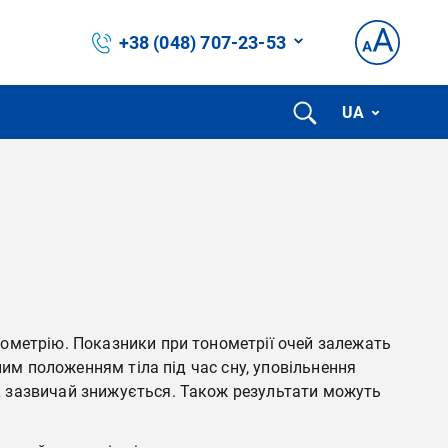
+38 (048) 707-23-53
UA
нометрію. Показники при тонометрії очей залежать
ним положенням тіла під час сну, уповільнення
к зазвичай знижується. Також результати можуть