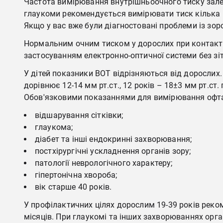
Частота вимірювання внутрішньоочного тиску зале
глаукоми рекомендується вимірювати тиск кілька р
Якщо у вас вже були діагностовані проблеми із зо
Нормальним очним тиском у дорослих при контактн
застосуванням електронно-оптичної системи без зіт
У дітей показники ВОТ відрізняються від дорослих.
дорівнює 12-14 мм рт.ст., 12 років – 18±3 мм рт.ст. 
Обов'язковими показаннями для вимірювання офт
відшарування сітківки;
глаукома;
діабет та інші ендокринні захворювання;
постхірургічні ускладнення органів зору;
патології неврологічного характеру;
гіпертонічна хвороба;
вік старше 40 років.
У профілактичних цілях дорослим 19-39 років реком
місяців. При глаукомі та інших захворюваннях орг