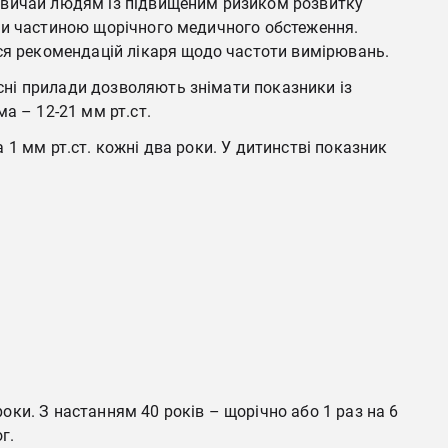
азвичай людям із підвищеним ризиком розвитку
ути частиною щорічного медичного обстеження.
ися рекомендацій лікаря щодо частоти вимірювань.
сні прилади дозволяють знімати показники із
а – 12-21 мм рт.ст.
1 мм рт.ст. кожні два роки. У дитинстві показник
ки. З настанням 40 років – щорічно або 1 раз на 6
г.