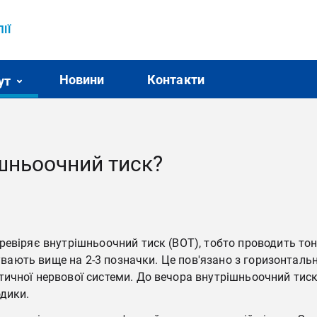
ІЇ
Новини
Контакти
ут
шньоочний тиск?
ревіряє внутрішньоочний тиск (ВОТ), тобто проводить то
бувають вище на 2-3 позначки. Це пов'язано з горизонталь
тичної нервової системи. До вечора внутрішньоочний тис
одики.