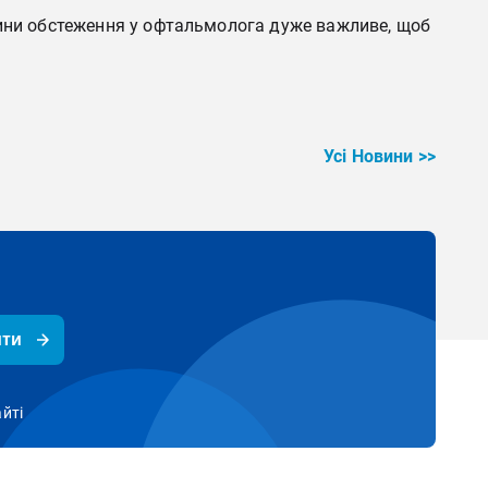
чини обстеження у офтальмолога дуже важливе, щоб
Усі Новини >>
ити
айті