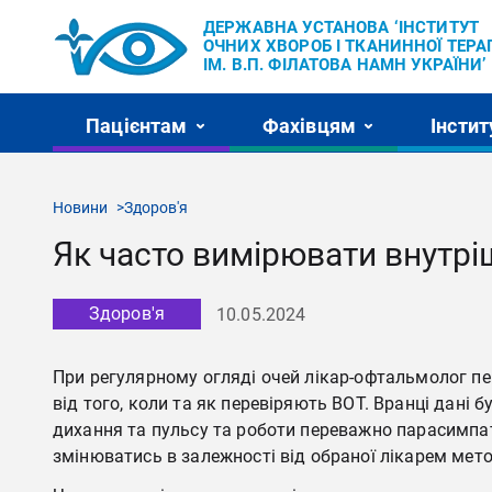
ДЕРЖАВНА УСТАНОВА ‘ІНСТИТУТ
ОЧНИХ ХВОРОБ І ТКАНИННОЇ ТЕРАП
ІМ. В.П. ФІЛАТОВА НАМН УКРАЇНИ’
Пацієнтам
Фахівцям
Інстит
Новини
Здоров'я
Як часто вимірювати внутрі
Здоров'я
10.05.2024
При регулярному огляді очей лікар-офтальмолог пе
від того, коли та як перевіряють ВОТ. Вранці дані 
дихання та пульсу та роботи переважно парасимпа
змінюватись в залежності від обраної лікарем мет