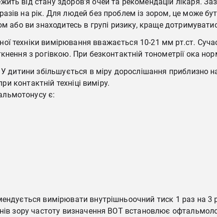
жить від стану здоров'я очей та рекомендацій лікаря. З
азів на рік. Для людей без проблем із зором, це може б
ром або ви знаходитесь в групі ризику, краще дотримуват
ої техніки вимірювання вважається 10-21 мм рт.ст. Суча
кнення з рогівкою. При безконтактній тонометрії ока норм
 У дитини збільшується в міру дорослішання приблизно на 
при контактній техніці виміру.
альмотонусу є:
ендується вимірювати внутрішньоочний тиск 1 раз на 3 ро
анів зору частоту визначення ВОТ встановлює офтальмоло