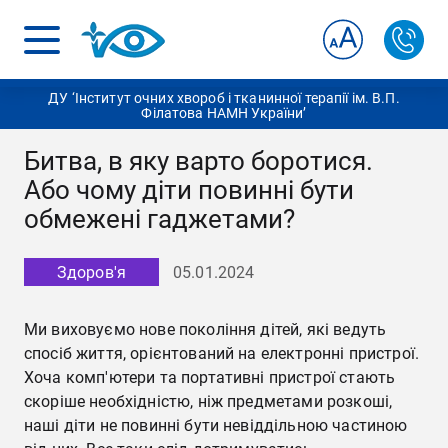
ДУ ‘Інститут очних хвороб і тканинної терапії ім. В.П.
Філатова НАМН України’
Битва, в яку варто боротися.
Або чому діти повинні бути
обмежені гаджетами?
Здоров'я
05.01.2024
Ми виховуємо нове покоління дітей, які ведуть
спосіб життя, орієнтований на електронні пристрої.
Хоча комп'ютери та портативні пристрої стають
скоріше необхідністю, ніж предметами розкоші,
наші діти не повинні бути невіддільною частиною