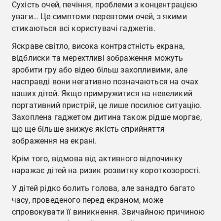
Сухість очей, печіння, проблеми з концентрацією
уваги… Це симптоми перевтоми очей, з якими
стикаються всі користувачі гаджетів.
Яскраве світло, висока контрастність екрана,
відблиски та мерехтливі зображення можуть
зробити гру або відео більш захопливими, але
насправді вони негативно позначаються на очах
ваших дітей. Якщо примружитися на невеликий
портативний пристрій, це лише посилює ситуацію.
Захоплена гаджетом дитина також рідше моргає,
що ще більше знижує якість сприйняття
зображення на екрані.
Крім того, відмова від активного відпочинку
наражає дітей на ризик розвитку короткозорості.
У дітей рідко болить голова, але занадто багато
часу, проведеного перед екраном, може
спровокувати її виникнення. Звичайною причиною