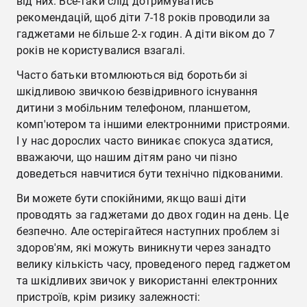
від них. Все-таки слід дотримуватись
рекомендацій, щоб діти 7-18 років проводили за
гаджетами не більше 2-х годин. А діти віком до 7
років не користувалися взагалі.
Часто батьки втомлюються від боротьби зі
шкідливою звичкою безвідривного існування
дитини з мобільним телефоном, планшетом,
комп'ютером та іншими електронними пристроями.
І у нас дорослих часто виникає спокуса здатися,
вважаючи, що нашим дітям рано чи пізно
доведеться навчитися бути технічно підкованими.
Ви можете бути спокійними, якщо ваші діти
проводять за гаджетами до двох годин на день. Це
безпечно. Але остерігайтеся наступних проблем зі
здоров'ям, які можуть виникнути через занадто
велику кількість часу, проведеного перед гаджетом
та шкідливих звичок у використанні електронних
пристроїв, крім ризику залежності: