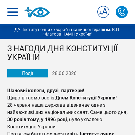
ДУ ‘Інститут очних хвороб і тканинної терапії ім. В.П.
Філатова НАМН України’
З НАГОДИ ДНЯ КОНСТИТУЦІЇ
УКРАЇНИ
Події
28.06.2026
Шановні колеги, друзі, партнери!
Щиро вітаємо вас із
Днем Конституції України!
28 червня наша держава відзначає одне з
найважливіших національних свят. Саме цього дня,
30 років тому, у 1996 році
, було ухвалено
Конституцію України.
Протягом багатьох десятиліть
Інститут очних