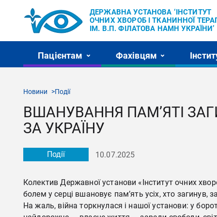
ДЕРЖАВНА УСТАНОВА ‘ІНСТИТУТ
ОЧНИХ ХВОРОБ І ТКАНИННОЇ ТЕРАП
ІМ. В.П. ФІЛАТОВА НАМН УКРАЇНИ’
Пацієнтам
Фахівцям
Інстит
Новини
Події
ВШАНУВАННЯ ПАМ’ЯТІ ЗАГИ
ЗА УКРАЇНУ
Події
10.07.2025
Колектив Державної установи «Інститут очних хворо
болем у серці вшановує пам’ять усіх, хто загинув, 
На жаль, війна торкнулася і нашої установи: у бор