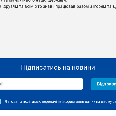
ту та майбутнього нашої держави.
друзям та всім, хто знав і працював разом з Ігорем та Д
Підписатись на новини
Відправ
Я згоден з політикою передачі і використання даних на цьому с