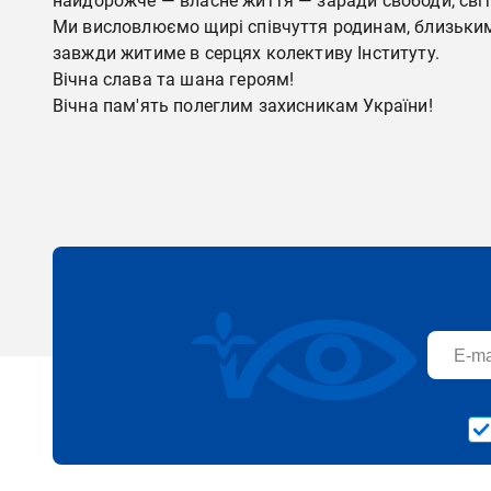
найдорожче — власне життя — заради свободи, сві
Ми висловлюємо щирі співчуття родинам, близьким, 
завжди житиме в серцях колективу Інституту.
Вічна слава та шана героям!
Вічна пам'ять полеглим захисникам України!