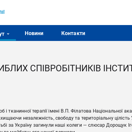
ІЇ
Новини
Контакти
ут
БЛИХ СПІВРОБІТНИКІВ ІНСТИТ
б і тканинної терапії імені В.П. Філатова Національної а
захищаючи незалежність, свободу та територіальну цілість 
отьбі за Україну загинули наші колеги — слюсар Дорощук І