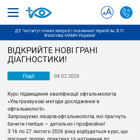
ДУ ‘Інститут очних хвороб і тканинної терапії ім. В.П.
Філатова НАМН України’
ВІДКРИЙТЕ НОВІ ГРАНІ
ДІАГНОСТИКИ!
Події
04.02.2026
Курс підвищення кваліфікації офтальмологів
«Ультразвукові методи дослідження в
офтальмології»
Запрошуємо лікарів-офтальмологів, які прагнуть
бачити глибше — детально і професійно!
З 16 по 27 лютого 2026 року відбудеться курс, що
поєднує теорію, практику та натхнення до