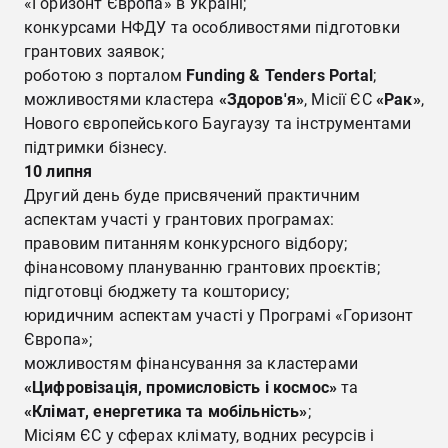
«Горизонт Європа» в Україні;
конкурсами НФДУ та особливостями підготовки
грантових заявок;
роботою з порталом
Funding & Tenders Portal
;
можливостями кластера
«Здоров'я»
, Місії ЄС
«Рак»
,
Нового європейського Баугаузу та інструментами
підтримки бізнесу.
10 липня
Другий день буде присвячений практичним
аспектам участі у грантових програмах:
правовим питанням конкурсного відбору;
фінансовому плануванню грантових проєктів;
підготовці бюджету та кошторису;
юридичним аспектам участі у Програмі «Горизонт
Європа»;
можливостям фінансування за кластерами
«Цифровізація, промисловість і космос»
та
«Клімат, енергетика та мобільність»
;
Місіям ЄС у сферах клімату, водних ресурсів і