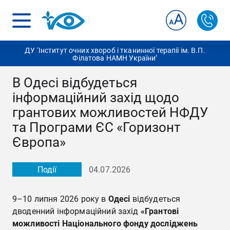
ДУ ‘Інститут очних хвороб і тканинної терапії ім. В.П.
Філатова НАМН України’
В Одесі відбудеться
інформаційний захід щодо
грантових можливостей НФДУ
та Програми ЄС «Горизонт
Європа»
Події
04.07.2026
9–10 липня 2026 року в
Одесі
відбудеться
дводенний інформаційний захід
«Грантові
можливості Національного фонду досліджень