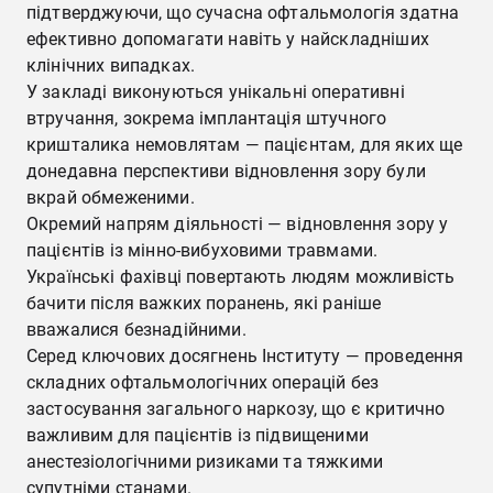
підтверджуючи, що сучасна офтальмологія здатна
ефективно допомагати навіть у найскладніших
клінічних випадках.
У закладі виконуються унікальні оперативні
втручання, зокрема імплантація штучного
кришталика немовлятам — пацієнтам, для яких ще
донедавна перспективи відновлення зору були
вкрай обмеженими.
Окремий напрям діяльності — відновлення зору у
пацієнтів із мінно-вибуховими травмами.
Українські фахівці повертають людям можливість
бачити після важких поранень, які раніше
вважалися безнадійними.
Серед ключових досягнень Інституту — проведення
складних офтальмологічних операцій без
застосування загального наркозу, що є критично
важливим для пацієнтів із підвищеними
анестезіологічними ризиками та тяжкими
супутніми станами.