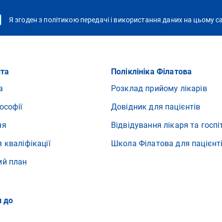
Я згоден з політикою передачі і використання даних на цьому с
іта
Поліклініка Філатова
а
Розклад прийому лікарів
ософії
Довідник для пацієнтів
ня
Відвідування лікаря та госпі
 кваліфікації
Школа Філатова для пацієнт
ий план
и до