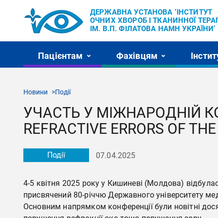
ДЕРЖАВНА УСТАНОВА ‘ІНСТИТУТ
ОЧНИХ ХВОРОБ І ТКАНИННОЇ ТЕРАП
ІМ. В.П. ФІЛАТОВА НАМН УКРАЇНИ’
Пацієнтам
Фахівцям
Інстит
Новини
Події
УЧАСТЬ У МІЖНАРОДНІЙ КО
REFRACTIVE ERRORS OF THE 
Події
07.04.2025
4-5 квітня 2025 року у Кишиневі (Молдова) відбулася
присвячений 80-річчю Державного університету мед
Основним напрямком конференції були новітні дося