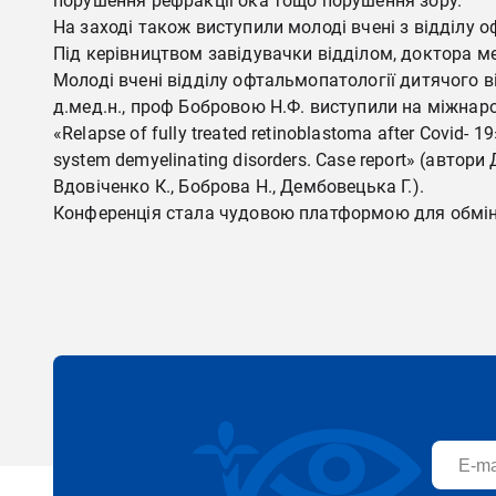
порушення рефракції ока тощо порушення зору.
На заході також виступили молоді вчені з відділу о
Під керівництвом завідувачки відділом, доктора м
Молоді вчені відділу офтальмопатології дитячого вік
д.мед.н., проф Бобровою Н.Ф. виступили на міжнаро
«Relapse of fully treated retinoblastoma after Covid- 
system demyelinating disorders. Case report» (автори 
Вдовіченко К., Боброва Н., Дембовецька Г.).
Конференція стала чудовою платформою для обміну 