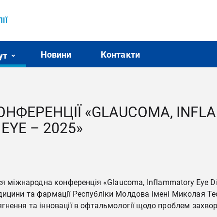
ІЇ
Новини
Контакти
ут
НФЕРЕНЦІЇ «GLAUCOMA, INFLA
EYE – 2025»
 міжнародна конференція «Glaucoma, Inflammatory Eye Disea
ицини та фармації Республіки Молдова імені Миколая Те
гнення та інновації в офтальмології щодо проблем захво