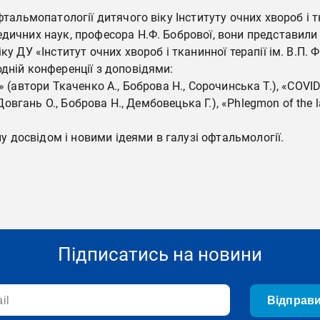
фтальмопатології дитячого віку Інституту очних хвороб і т
едичних наук, професора Н.Ф. Бобрової, вони представили
у ДУ «Інститут очних хвороб і тканинної терапії ім. В.П. 
дній конференції з доповідями:
19» (автори Ткаченко А., Боброва Н., Сорочинська Т.), «COVID-1
Довгань О., Боброва Н., Дембовецька Г.), «Phlegmon of the la
досвідом і новими ідеями в галузі офтальмології.
Підписатись на новини
Відправ