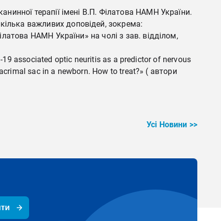
канинної терапії імені В.П. Філатова НАМН України.
 кілька важливих доповідей, зокрема:
Філатова НАМН України» на чолі з зав. відділом,
9 associated optic neuritis as a predictor of nervous
crimal sac in a newborn. How to treat?» ( автори
Усі Новини >>
ити