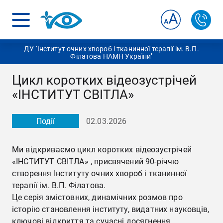
ДУ ‘Інститут очних хвороб і тканинної терапії ім. В.П.
Філатова НАМН України’
Цикл коротких відеозустрічей
«ІНСТИТУТ СВІТЛА»
Події
02.03.2026
Ми відкриваємо цикл коротких відеозустрічей
«ІНСТИТУТ СВІТЛА» , присвячений 90-річчю
створення Інституту очних хвороб і тканинної
терапії ім. В.П. Філатова.
Це серія змістовних, динамічних розмов про
історію становлення інституту, видатних науковців,
ключові відкриття та сучасні досягнення