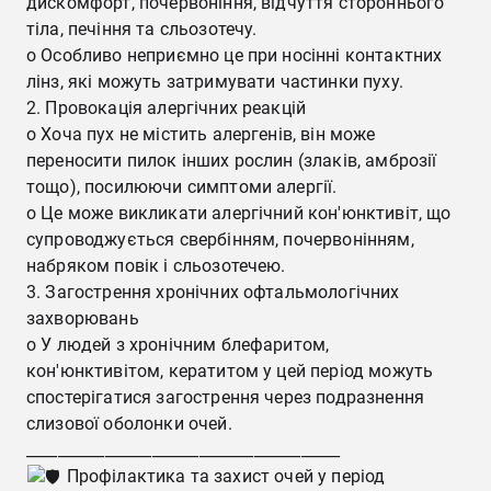
дискомфорт, почервоніння, відчуття стороннього
тіла, печіння та сльозотечу.
o Особливо неприємно це при носінні контактних
лінз, які можуть затримувати частинки пуху.
2. Провокація алергічних реакцій
o Хоча пух не містить алергенів, він може
переносити пилок інших рослин (злаків, амброзії
тощо), посилюючи симптоми алергії.
o Це може викликати алергічний кон'юнктивіт, що
супроводжується свербінням, почервонінням,
набряком повік і сльозотечею.
3. Загострення хронічних офтальмологічних
захворювань
o У людей з хронічним блефаритом,
кон'юнктивітом, кератитом у цей період можуть
спостерігатися загострення через подразнення
слизової оболонки очей.
________________________________________
Профілактика та захист очей у період