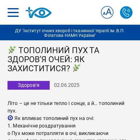
ДУ ‘Інститут очних хвороб і тканинної терапії ім. В.П.
Філатова НАМН України’
ТОПОЛИНИЙ ПУХ ТА
ЗДОРОВ’Я ОЧЕЙ: ЯК
ЗАХИСТИТИСЯ?
Здоров'я
02.06.2025
Літо – це не тільки тепло і сонце, а й… тополиний
пух.
Як впливає тополиний пух на очі:
1. Механічне роздратування
o Пух може потрапляти в очі, викликаючи