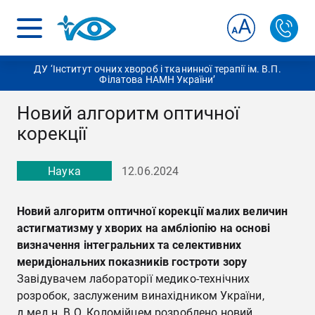
ДУ ‘Інститут очних хвороб і тканинної терапії ім. В.П.
Філатова НАМН України’
Новий алгоритм оптичної
корекції
Наука
12.06.2024
Новий алгоритм оптичної корекції малих величин
астигматизму у хворих на амбліопію на основі
визначення інтегральних та селективних
меридіональних показників гостроти зору
Завідувачем лабораторії медико-технічних
розробок, заслуженим винахідником України,
д.мед.н. В.О. Коломійцем розроблено новий