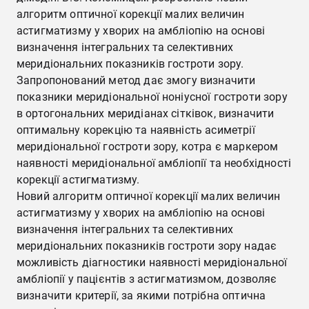
алгоритм оптичної корекції малих величин
астигматизму у хворих на амбліопію на основі
визначення інтегральних та селективних
меридіональних показників гостроти зору.
Запропонований метод дає змогу визначити
показники меридіональної ноніусної гостроти зору
в ортогональних меридіанах сітківок, визначити
оптимальну корекцію та наявність асиметрії
меридіональної гостроти зору, котра є маркером
наявності меридіональної амбліопії та необхідності
корекції астигматизму.
Новий алгоритм оптичної корекції малих величин
астигматизму у хворих на амбліопію на основі
визначення інтегральних та селективних
меридіональних показників гостроти зору надає
можливість діагностики наявності меридіональної
амбліопії у пацієнтів з астигматизмом, дозволяє
визначити критерії, за якими потрібна оптична