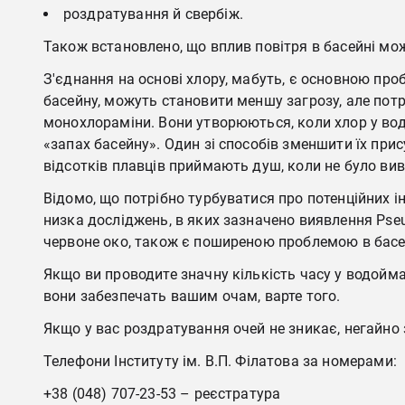
роздратування й свербіж.
Також встановлено, що вплив повітря в басейні мо
З'єднання на основі хлору, мабуть, є основною про
басейну, можуть становити меншу загрозу, але потр
монохлораміни. Вони утворюються, коли хлор у воді 
«запах басейну». Один зі способів зменшити їх при
відсотків плавців приймають душ, коли не було вив
Відомо, що потрібно турбуватися про потенційних ін
низка досліджень, в яких зазначено виявлення Pseu
червоне око, також є поширеною проблемою в басей
Якщо ви проводите значну кількість часу у водоймах
вони забезпечать вашим очам, варте того.
Якщо у вас роздратування очей не зникає, негайно 
Телефони Інституту ім. В.П. Філатова за номерами:
+38 (048) 707-23-53 – реєстратура