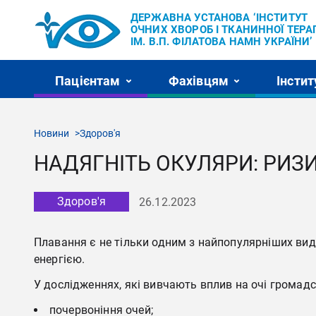
ДЕРЖАВНА УСТАНОВА ‘ІНСТИТУТ
ОЧНИХ ХВОРОБ І ТКАНИННОЇ ТЕРАП
ІМ. В.П. ФІЛАТОВА НАМН УКРАЇНИ’
Пацієнтам
Фахівцям
Інстит
Новини
Здоров'я
НАДЯГНІТЬ ОКУЛЯРИ: РИЗ
Здоров'я
26.12.2023
Плавання є не тільки одним з найпопулярніших виді
енергією.
У дослідженнях, які вивчають вплив на очі громад
почервоніння очей;