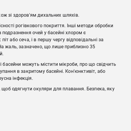
кож зі здоров'ям дихальних шляхів.
існості рогівкового покриття. Інші методи обробки
в подразнення очей у басейні хлором є
іт або сеча, і в першу чергу відповідальні за
 На жаль, зазначено, що лише приблизно 35
й.
ті басейни можуть містити мікроби, про що свідчить
упання в закритому басейні. Кон'юнктивіт, або
усна інфекція.
, щоб одягнути окуляри для плавання. Безпека, яку