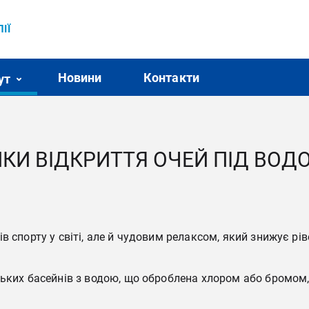
ІЇ
Новини
Контакти
ут
ИКИ ВІДКРИТТЯ ОЧЕЙ ПІД ВОД
в спорту у світі, але й чудовим релаксом, який знижує р
ських басейнів з водою, що оброблена хлором або бромом