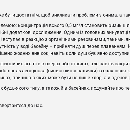
же бути достатнім, щоб викликати проблеми з очима, а та
блемою: концентрація всього 0,5 мг/л становить ризик ціл
ібні додаткові дослідження. Одним із головних винуватці
вступає в реакцію з органічними речовинами, такими, як п
сутність у воді басейну – прийняти душ перед плаванням.
ішено жодних вивісок, навіть коли душ був явно доступни
фекційних агентів в озерах або ставках, але навіть закри
domonas aeruginosa (синьогнійної палички) в очах після к
нах, причиною яких може бути не лише хлор, а й аденовір
 будь-якого типу, а також й в басейнах, подумайте про те
звертайтеся до нас.