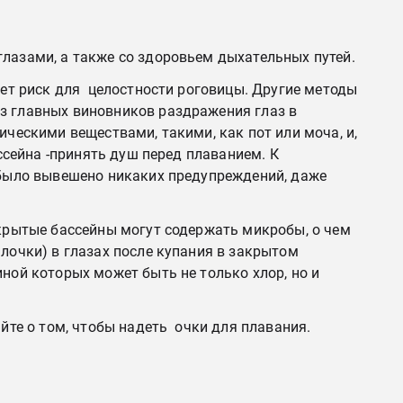
глазами, а также со здоровьем дыхательных путей.
яет риск для целостности роговицы. Другие методы
з главных виновников раздражения глаз в
ическими веществами, такими, как пот или моча, и,
ссейна -принять душ перед плаванием. К
е было вывешено никаких предупреждений, даже
акрытые бассейны могут содержать микробы, о чем
лочки) в глазах после купания в закрытом
ной которых может быть не только хлор, но и
йте о том, чтобы надеть очки для плавания.