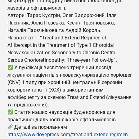
мікрохірургії та відділу вивчення біологічної дії
лазерів в офтальмології.
Автори: Тарас Кустрін, Олег Задорожний, Ілля
Насінник, Алла Невська, Ксенія Трояновська,
Наталія Пасєчнікова та Андрій Король.
Назва статті: “Treat and Extend Regimen of
Aflibercept in the Treatment of Type 1 Choroidal
Neovascularization Secondary to Chronic Central
Serous Chorioretinopathy: Three-year Follow-Up”.
У публікації висвітлено трирічний досвід
лікування пацієнтів з неоваскуляризацією хоріоїдеї
(CNV) 1 типу при хронічній центральній серозній
хоріоретинопатії (ХСХ) з використанням
афліберцепту за схемою Treat and Extend (лікування
та продовження).
Стаття наших науковців буде корисна для
практичної діяльності лікарів-офтальмологів.
Деталі за посиланням:
https://www.dovepress.com/treat-and-extend-regimen-