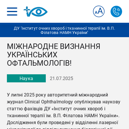
ДУ ‘Інститут очних хвороб і тканинної терапії ім. В.П.
Філатова НАМН України’
МІЖНАРОДНЕ ВИЗНАННЯ
УКРАЇНСЬКИХ
ОФТАЛЬМОЛОГІВ!
Наука
21.07.2025
У липні 2025 року авторитетний міжнародний
журнал Clinical Ophthalmology опублікував наукову
статтю фахівців ДУ «Інститут очних хвороб і
тканинної терапії ім. В.П. Філатова НАМН України».
Дослідження були проведені у відділенні лазерної