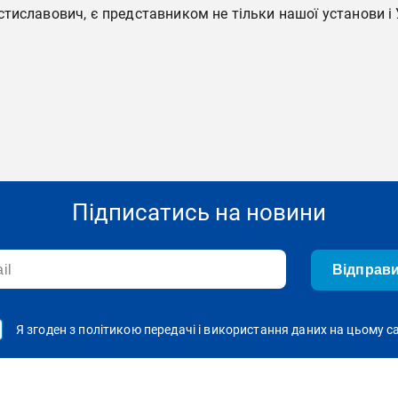
иславович, є представником не тільки нашої установи і У
Підписатись на новини
Відправ
Я згоден з політикою передачі і використання даних на цьому с