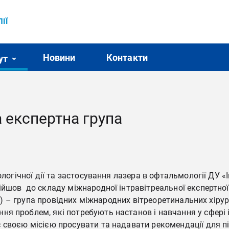
ІЇ
Новини
Контакти
ут
 експертна група
логічної дії та застосування лазера в офтальмології ДУ «Ін
шов до складу міжнародної інтравітреальної експертної гр
nds) – група провідних міжнародних вітреоретинальних хіру
я проблем, які потребують настанов і навчання у сфері 
 своєю місією просувати та надавати рекомендації для п