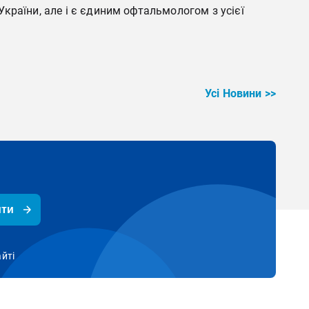
країни, але і є єдиним офтальмологом з усієї
Усі Новини >>
ити
айті