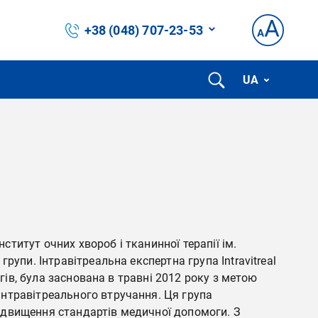
+38 (048) 707-23-53
UA
ститут очних хвороб і тканинної терапії ім.
упи. Інтравітреальна експертна група Intravitreal
ргів, була заснована в травні 2012 року з метою
інтравітреального втручання. Ця група
ідвищення стандартів медичної допомоги. З