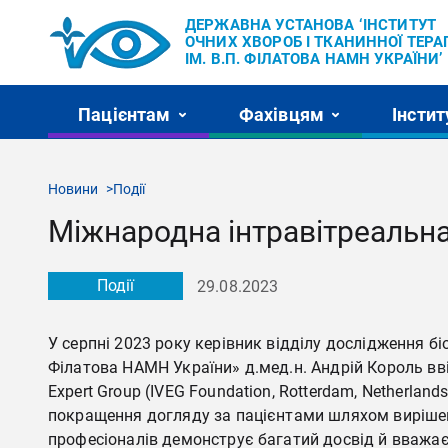
ДЕРЖАВНА УСТАНОВА ‘ІНСТИТУТ
ОЧНИХ ХВОРОБ І ТКАНИННОЇ ТЕРАП
ІМ. В.П. ФІЛАТОВА НАМН УКРАЇНИ’
Пацієнтам
Фахівцям
Інстит
Новини
Події
Міжнародна інтравітреальна
Події
29.08.2023
У серпні 2023 року керівник відділу дослідження біо
Філатова НАМН України» д.мед.н. Андрій Король ввій
Expert Group (IVEG Foundation, Rotterdam, Netherla
покращення догляду за пацієнтами шляхом вирішенн
професіоналів демонструє багатий досвід й вважає