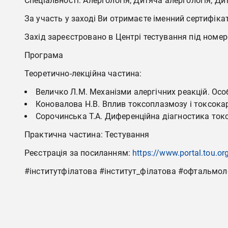
Спеціальності: Алергологія, Дитяча алергологія, Д
За участь у заході Ви отримаєте іменний сертифіка
Захід зареєстровано в Центрі тестування під ном
Програма
Теоретично-лекційна частина:
Величко Л.М. Механізми алергічних реакцій. Осо
Коновалова Н.В. Вплив токсоплазмозу і токсокар
Сорочинська Т.А. Диференційна діагностика ток
Практична частина: Тестування
Реєстрація за посиланням:
https://www.portal.tou.or
#інститутфілатова #інститут_філатова #офтальмо