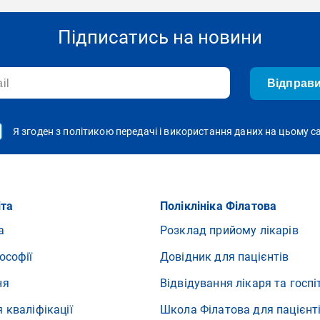
Підписатись на новини
Відправ
Я згоден з політикою передачі і використання даних на цьому с
іта
Поліклініка Філатова
а
Розклад прийому лікарів
ософії
Довідник для пацієнтів
ня
Відвідування лікаря та госпі
 кваліфікації
Школа Філатова для пацієнт