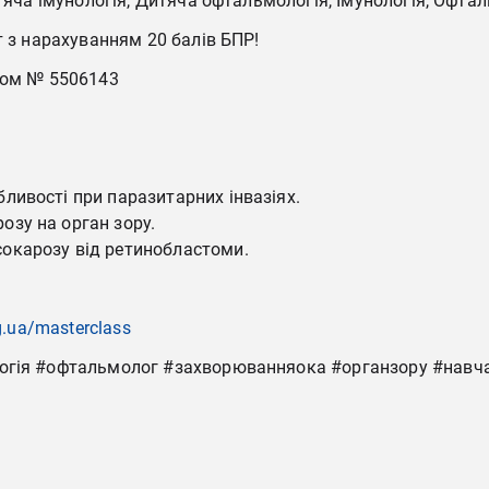
итяча імунологія, Дитяча офтальмологія, Імунологія, Офта
т з нарахуванням 20 балів БПР!
ером № 5506143
бливості при паразитарних інвазіях.
озу на орган зору.
сокарозу від ретинобластоми.
g.ua/masterclass
логія #офтальмолог #захворюванняока #органзору #нав