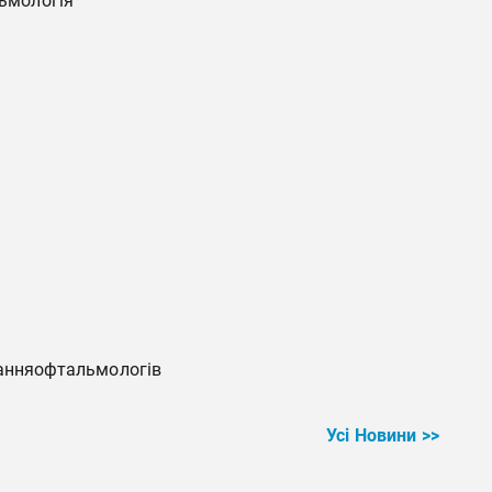
льмологія
чанняофтальмологів
Усі Новини >>