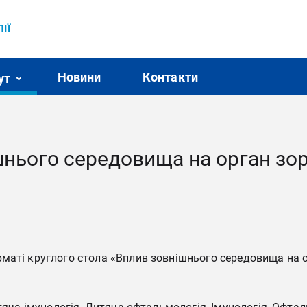
ІЇ
Новини
Контакти
ут
нього середовища на орган зор
маті круглого стола «Вплив зовнішнього середовища на о