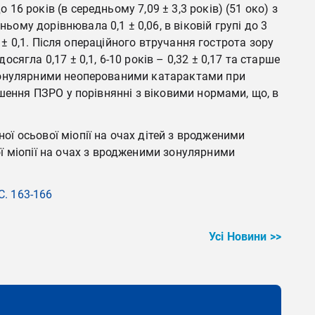
16 років (в середньому 7,09 ± 3,3 років) (51 око) з
му дорівнювала 0,1 ± 0,06, в віковій групі до 3
15 ± 0,1. Після операційного втручання гострота зору
осягла 0,17 ± 0,1, 6-10 років – 0,32 ± 0,17 та старше
ми зонулярними неоперованими катарактами при
льшення ПЗРО у порівнянні з віковими нормами, що, в
ї осьової міопії на очах дітей з вродженими
ї міопії на очах з вродженими зонулярними
С. 163-166
Усі Новини >>