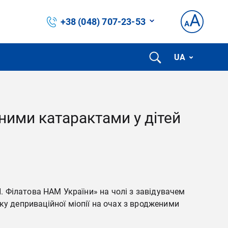
+38 (048) 707-23-53
UA
еними катарактами у дітей
П. Філатова НАМ України» на чолі з завідувачем
у деприваційної міопії на очах з вродженими