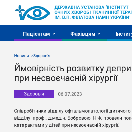
ДЕРЖАВНА УСТАНОВА ‘ІНСТИТУТ
ОЧНИХ ХВОРОБ І ТКАНИННОЇ ТЕРАП
ІМ. В.П. ФІЛАТОВА НАМН УКРАЇНИ’
Пацієнтам
Фахівцям
Інстит
Новини
Здоров'я
Ймовірність розвитку деприв
при несвоєчасній хірургії
Здоров'я
06.07.2023
Співробітники відділу офтальмопатологіі дитячого в
відділу проф., д.мед.н. Бобровою Н.Ф. провели по
катарактами у дітей при несвоєчасній хірургії.