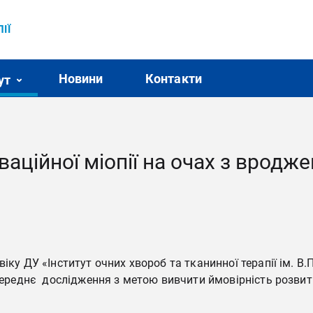
ІЇ
Новини
Контакти
ут
аційної міопії на очах з вродж
іку ДУ «Інститут очних хвороб та тканинної терапії ім. В.
переднє дослідження з метою вивчити ймовірність розвитк