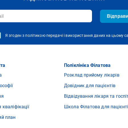
Відправ
Я згоден з політикою передачі і використання даних на цьому с
іта
Поліклініка Філатова
а
Розклад прийому лікарів
ософії
Довідник для пацієнтів
ня
Відвідування лікаря та госпі
 кваліфікації
Школа Філатова для пацієнт
ий план