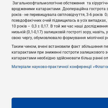
Загальноофтальмологічне обстеження та хірургічне л
вродженими катарактами. Доопераційна гострота зор
років - не перевищувала світловідчуття, 3-6 років 0,
псевдофакічних очей підвищилась в усіх випадках, в в
10 років – 0,3 ± 0,17. В той же час наші дослідже
низькій (0,1-0,17) залишковій гостроті зору, навіть
свою чергу, обумовлювало формування міопічної р
Таким чином, вчені встановили факт збільшення пе
катарактами при зниженні гостроти залишкового зо
катарактами необхідно здійснювати більш ранні оп
Матеріали науково-практичної конференції «Філатовс