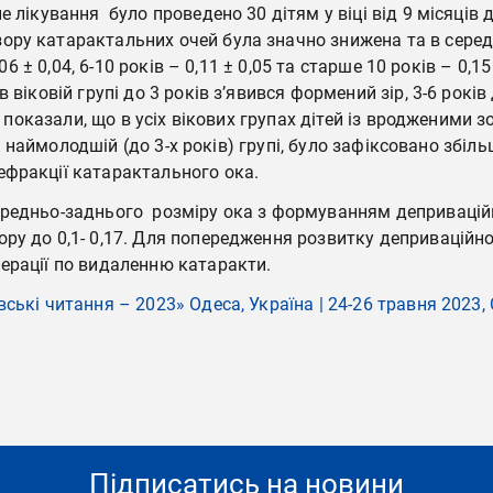
ікування було проведено 30 дітям у віці від 9 місяців до 
у катарактальних очей була значно знижена та в середньо
06 ± 0,04, 6-10 років – 0,11 ± 0,05 та старше 10 років – 0,
іковій групі до 3 років з’явився формений зір, 3-6 років д
ння показали, що в усіх вікових групах дітей із вроджени
, у наймолодшій (до 3-х років) групі, було зафіксовано збі
ефракції катарактального ока.
редньо-заднього розміру ока з формуванням деприваційно
ру до 0,1- 0,17. Для попередження розвитку деприваційно
ерації по видаленню катаракти.
ькі читання – 2023» Одеса, Україна | 24-26 травня 2023, 
Підписатись на новини