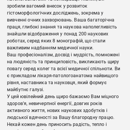
зробили вагомий внесок у розвиток
гістоморфологічних досліджень, зокрема у
вивченні очних захворювань. Ваша багаторічна
праця, глибокі знання та наукова наполегливість
знайшли відображення у понад 200 наукових
роботах, серед яких 8 монографій, що стали
важливим надбанням медичної науки.
Ваш професіоналізм, досвід і мудрість, помножені
на людяність та принциповість, викликають щиру
повагу серед колег та всієї медичної спільноти. Ви
є прикладом лікаря-патологоанатома найвищого
рівня, наставника та науковця, який формує
майбутнє галузі.
У цей ювілейний день щиро бажаємо Вам міцного
здоров’я, невичерпної енергії, довгих років
активного життя, нових наукових здобутків і
людської вдячності за Вашу благородну працю.
Нехай кожен день приносить радість, тепло і