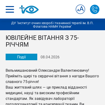
ДУ ‘Інститут очних хвороб і тканинної терапії ім. В.П.
Філатова НАМН України’
ЮВІЛЕЙНЕ ВІТАННЯ З 75-
РІЧЧЯМ
Події
08.04.2026
Вельмишановний Олександре Валентиновичу!
Прийміть щирі та сердечні вітання з нагоди Вашого
славного 75-річчя!
Ваш життєвий шлях — це приклад відданості
медицині, науці та високим професійним
стандартам. Як завідувач лабораторії
патологоанатомії та консервації тканин, Ви