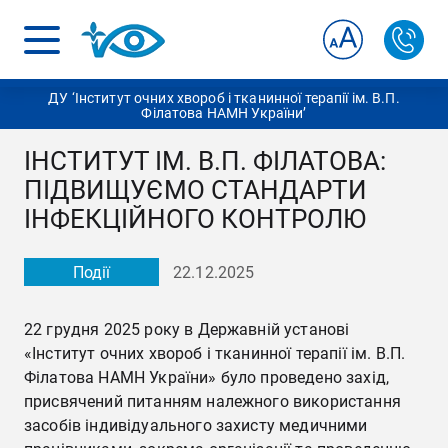
ДУ ‘Інститут очних хвороб і тканинної терапії ім. В.П.
Філатова НАМН України’
ІНСТИТУТ ІМ. В.П. ФІЛАТОВА:
ПІДВИЩУЄМО СТАНДАРТИ
ІНФЕКЦІЙНОГО КОНТРОЛЮ
Події
22.12.2025
22 грудня 2025 року в Державній установі
«Інститут очних хвороб і тканинної терапії ім. В.П.
Філатова НАМН України» було проведено захід,
присвячений питанням належного використання
засобів індивідуального захисту медичними