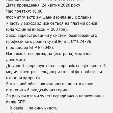
Дата проведення: 24 квітня 2026 року
Час початку: 10:00
Формат участі: змішаний (онлайн / офлайн)
Участь у заході здійснюється на платній основі
(благодійний внесок — 200 грн).
Захід зареєстрований у системі безперервного
професійного розвитку (БПР) під №1024796
(провайдер БПР №2042).
Напрямок: невідкладна (екстрена) медична
допомога.
До участі запрошуються лікарі всіх спеціальностей,
медичні сестри, фельдшери та інші фахівці сфери
охорони здоров’я.
Загальний обсяг навчального навантаження
становить 6 академічних годин.
За результатами участі передбачено нарахування
балів БПР:
– 9 балів — за очну участь;