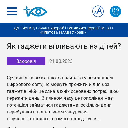
ДУ ‘Інститут очних хвороб і тканинної терапії ім. В.П.
Філатова НАМН України’
Як гаджети впливають на дітей?
Здоров'я
21.08.2023
Сучасні діти, яких також називають поколінням
цифрового світу, не можуть прожити й дня без
гаджетів, ніби це одна з їхніх основних потреб, щоб
пережити день. З плином часу це покоління має
потенціал займатися гаджетами, оскільки вони
перебувають під впливом занурення
в сучасні технології з самого народження.