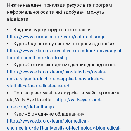
Нижче наведені приклади ресурсів та програм
неформальної освіти які здобувачі можуть
відвідати:
Ввідний курс у хірургію катаракти:
https://www.coursera.org/learn/cataract-surger
Курс «Лідерство у системі охорони здоров’я»:
https://www.edx.org/executive-education/university-of-
toronto-healthcare-leadership
Курс «Статистика для медичних досліджень»:
https://www.edx.org/learn/biostatistics/osaka-
university-introduction-to-applied-biostatistics-
statistics-for-medical-research
Портал різноманітних курсів та майстер класів
від Wills Eye Hospital:
https://willseye.cloud-
cme.com/default.aspx
Курс «Біомедичне обладнання»:
https://www.edx.org/learn/biomedical-
engineering/delft-university-of-technology-biomedical-