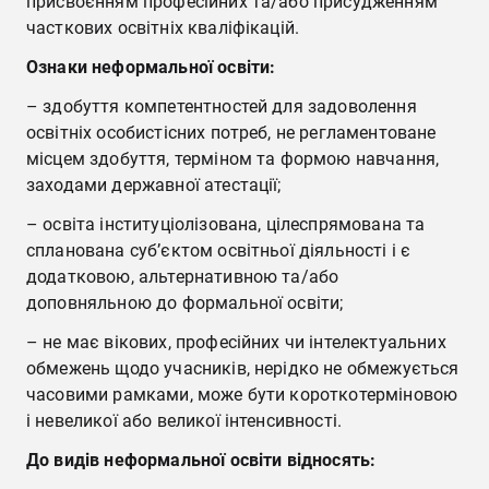
присвоєнням професійних та/або присудженням
часткових освітніх кваліфікацій.
Для викладачів
Ознаки неформальної освіти:
– здобуття компетентностей для задоволення
Академічна мобільність
освітніх особистісних потреб, не регламентоване
місцем здобуття, терміном та формою навчання,
Анкетування та рейтинги
заходами державної атестації;
– освіта інституціолізована, цілеспрямована та
Рецензії та відгуки
спланована суб’єктом освітньої діяльності і є
додатковою, альтернативною та/або
Акредитаційна експертиза
доповняльною до формальної освіти;
– не має вікових, професійних чи інтелектуальних
Неформальна освіта
обмежень щодо учасників, нерідко не обмежується
часовими рамками, може бути короткотерміновою
Програмне забезпечення
і невеликої або великої інтенсивності.
До видів неформальної освіти відносять:
Грантові програми