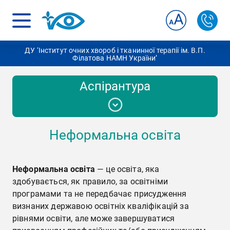
ДУ ‘Інститут очних хвороб і тканинної терапії ім. В.П.
Філатова НАМН України’
Аспірантура
Неформальна освіта
Вступ до аспірантури
Документи
Неформальна освіта
— це освіта, яка
здобувається, як правило, за освітніми
програмами та не передбачає присудження
Освітній процес
визнаних державою освітніх кваліфікацій за
рівнями освіти, але може завершуватися
Для аспірантів