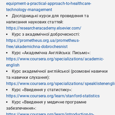
equipment-a-practical-approach-to-healthcare-
technology-management
Дослідницькі курси для проведення та
написання наукових статтей:
https://researcheracademy.elsevier.com/
Курс з академічної доброчесності:
https://prometheus.org.ua/prometheus-
free/akademichna-dobrochesnist
Курс «Академічна Англійська: Письмо»:
https://www.coursera.org/specializations/academic-
english
Курс академічної англійської (розмовні навички
та навички слухання):
https://www.coursera.org/specializations/speaklistenengl
Курс «Введення у статистику»:
https://www.coursera.org/learn/stanford-statistics
Курс «Введення у медичне програмне
забезпечення»:
https://www.coursera.org/learn/introduction-to-