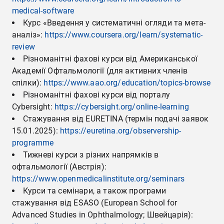
medical-software
Курс «Введення у систематичні огляди та мета-
аналіз»:
https://www.coursera.org/learn/systematic-
review
Різноманітні фахові курси від Американської
Академії Офтальмології (для активних членів
спілки):
https://www.aao.org/education/topics-browse
Різноманітні фахові курси від порталу
Cybersight:
https://cybersight.org/online-learning
Стажування від EURETINA (термін подачі заявок
15.01.2025):
https://euretina.org/observership-
programme
Тижневі курси з різних напрямків в
офтальмології (Австрія):
https://www.openmedicalinstitute.org/seminars
Курси та семінари, а також програми
стажування від ESASO (European School for
Advanced Studies in Ophthalmology; Швейцарія):