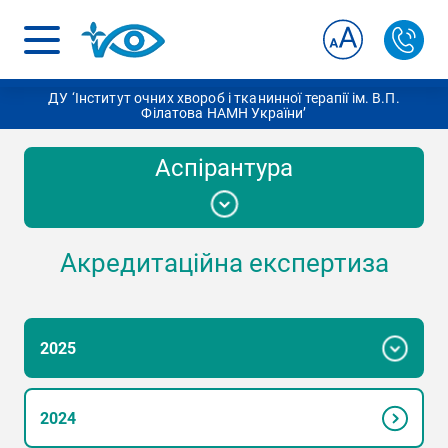
ДУ ‘Інститут очних хвороб і тканинної терапії ім. В.П.
Філатова НАМН України’
Аспірантура
Акредитаційна експертиза
Вступ до аспірантури
Документи
2025
Освітній процес
2024
Для аспірантів