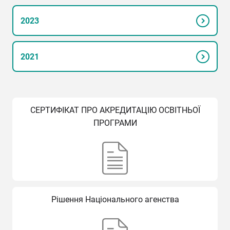
2023
Для викладачів
Академічна мобільність
2021
Анкетування та рейтинги
Рецензії та відгуки
СЕРТИФІКАТ ПРО АКРЕДИТАЦІЮ ОСВІТНЬОЇ
ПРОГРАМИ
Акредитаційна експертиза
Неформальна освіта
Програмне забезпечення
Рішення Національного агенства
Грантові програми