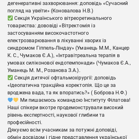
дегенеративні захворювання: доповідь «Сучасний
погляд на увеїти» (Коновалова Н.В.)
Секція Українського вітреоретинального
товариства: дововіді «Вітректомія із
застосуванням високочастотного
електрозварювання в лікуванні хворих із
синдромом Гіппель-Ліндау» (Уманець М.М., Канцер
К. С., Чумаков Є.А.), «Інтравітреальна терапія в
умовах силіконової ендотемпонади» (Чумаков Є.А.,
Уманець М. М., Розанова З.А.).
Секція дитячої офтальмохірургії: доповідь
«Ідеопатична тракційна коректопія. Що це за
вроджена вада, та як впоратись?» ( Боброва Н.Ф.)
Ми пишаємось командою Інституту Філатова!
Наші спікери вкотре продемонстрували високий
рівень експертності, наукової глибини та
професійності.
Дякуємо всім учасникам за потужні доповіді,
обмін досвідом і гідне представлення української