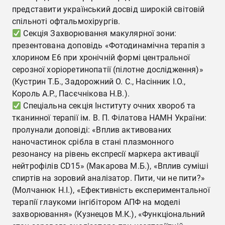
представити український досвід широкій світовій
спільноті офтальмохірургів.
Секція Захворювання макулярної зони:
презентована доповідь «Фотодинамічна терапія з
хлорином Е6 при хронічній формі центральної
серозної хоріоретинопатії (пілотне дослідження)»
(Кустрин Т.Б., Задорожний О. С., Насінник І.О.,
Король А.Р., Пасєчнікова Н.В.).
Спеціальна секція Інституту очних хвороб та
тканинної терапії ім. В. П. Філатова НАМН України:
пролунали доповіді: «Вплив активованих
наночастинок срібла в стані плазмонного
резонансу на рівень експресії маркера активації
нейтрофілів CD15» (Макарова М.Б.), «Вплив суміші
спиртів на зоровий аналізатор. Пити, чи не пити?»
(Молчанюк Н.І.), «Ефективність експериментальної
терапії глаукоми інгібітором АПФ на моделі
захворювання» (Кузнецов М.К.), «Функціональний