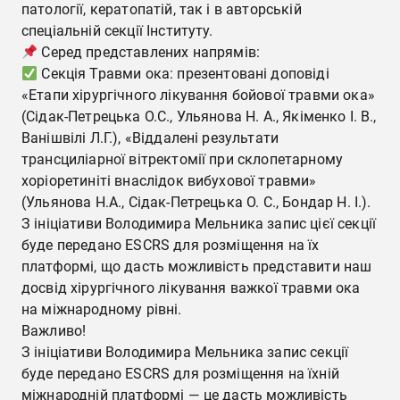
патології, кератопатій, так і в авторській
спеціальній секції Інституту.
Серед представлених напрямів:
Секція Травми ока: презентовані доповіді
«Етапи хірургічного лікування бойової травми ока»
(Сідак-Петрецька О.С., Ульянова Н. А., Якіменко І. В.,
Ванішвілі Л.Г.), «Віддалені результати
трансциліарної вітректомії при склопетарному
хоріоретиніті внаслідок вибухової травми»
(Ульянова Н.А., Сідак-Петрецька О. С., Бондар Н. І.).
З ініціативи Володимира Мельника запис цієї секції
буде передано ESCRS для розміщення на їх
платформі, що дасть можливість представити наш
досвід хірургічного лікування важкої травми ока
на міжнародному рівні.
Важливо!
З ініціативи Володимира Мельника запис секції
буде передано ESCRS для розміщення на їхній
міжнародній платформі — це дасть можливість