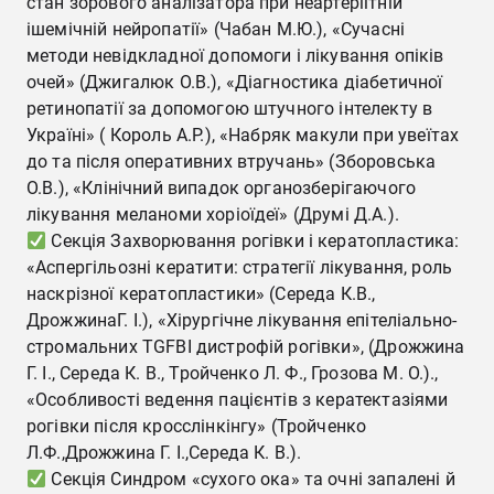
стан зорового аналізатора при неартеріїтній
ішемічній нейропатії» (Чабан М.Ю.), «Сучасні
методи невідкладної допомоги і лікування опіків
очей» (Джигалюк О.В.), «Діагностика діабетичної
ретинопатії за допомогою штучного інтелекту в
Україні» ( Король А.Р.), «Набряк макули при увеїтах
до та після оперативних втручань» (Зборовська
О.В.), «Клінічний випадок органозберігаючого
лікування меланоми хоріоїдеї» (Друмі Д.А.).
Секція Захворювання рогівки і кератопластика:
«Аспергільозні кератити: стратегії лікування, роль
наскрізної кератопластики» (Середа К.В.,
ДрожжинаГ. І.), «Хірургічне лікування епітеліально-
стромальних TGFBI дистрофій рогівки», (Дрожжина
Г. І., Середа К. В., Тройченко Л. Ф., Грозова М. О.).,
«Особливості ведення пацієнтів з кератектазіями
рогівки після кросслінкінгу» (Тройченко
Л.Ф.,Дрожжина Г. І.,Середа К. В.).
Секція Синдром «сухого ока» та очні запалені й