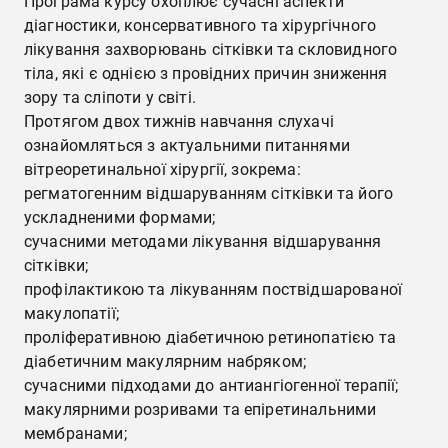
Програма курсу охоплює сучасні аспекти
діагностики, консервативного та хірургічного
лікування захворювань сітківки та скловидного
тіла, які є однією з провідних причин зниження
зору та сліпоти у світі.
Протягом двох тижнів навчання слухачі
ознайомляться з актуальними питаннями
вітреоретинальної хірургії, зокрема:
регматогенним відшаруванням сітківки та його
ускладненими формами;
сучасними методами лікування відшарування
сітківки;
профілактикою та лікуванням поствідшарованої
макулопатії;
проліферативною діабетичною ретинопатією та
діабетичним макулярним набряком;
сучасними підходами до антиангіогенної терапії;
макулярними розривами та епіретинальними
мембранами;