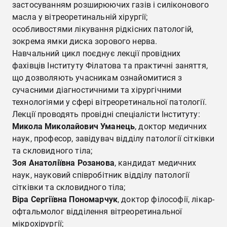
застосуванням розширюючих газів і силіконового
масла у вітреоретинальній хірургії;
особливостями лікування рідкісних патологій,
зокрема ямки диска зорового нерва.
Навчальний цикл поєднує лекції провідних
фахівців Інституту Філатова та практичні заняття,
що дозволяють учасникам ознайомитися з
сучасними діагностичними та хірургічними
технологіями у сфері вітреоретинальної патології.
Лекції проводять провідні спеціалісти Інституту:
Микола Миколайович Уманець
, доктор медичних
наук, професор, завідувач відділу патології сітківки
та скловидного тіла;
Зоя Анатоліївна Розанова
, кандидат медичних
наук, науковий співробітник відділу патології
сітківки та скловидного тіла;
Віра Сергіївна Пономарчук
, доктор філософії, лікар-
офтальмолог відділення вітреоретинальної
мікрохірургії;