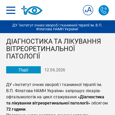
ДУ ‘Інститут очних хвороб і тканинної терапії ім. В.П.
Філатова НАМН України’
ДІАГНОСТИКА ТА ЛІКУВАННЯ
ВІТРЕОРЕТИНАЛЬНОЇ
ПАТОЛОГІЇ
Події
12.06.2026
ДУ «Інститут очних хвороб і тканинної терапії ім.
В.П. Філатова НАМН України» запрошує лікарів-
офтальмологів на цикл стажування
«Діагностика
та лікування вітреоретинальної патології»
обсягом
72 години
.