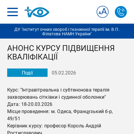
ДУ ‘Інститут очних хвороб і тканинної терапії ім. В.П.
Філатова НАМН України’
АНОНС КУРСУ ПІДВИЩЕННЯ
КВАЛІФІКАЦІЇ
Події
05.02.2026
Курс: "Інтравітреальна і субтенонова терапія
захворювань сітківки і судинної оболонки"
Дата: 18-20.03.2026
Місце проведення: м. Одеса, Французький б-р,
49/51
Керівник курсу: професор Король Андрій
Ростиславович