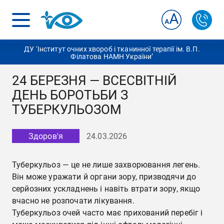
ДУ ‘Інститут очних хвороб і тканинної терапії ім. В.П.
Філатова НАМН України’
24 БЕРЕЗНЯ — ВСЕСВІТНІЙ
ДЕНЬ БОРОТЬБИ З
ТУБЕРКУЛЬОЗОМ
Здоров'я
24.03.2026
Туберкульоз — це не лише захворювання легень.
Він може уражати й органи зору, призводячи до
серйозних ускладнень і навіть втрати зору, якщо
вчасно не розпочати лікування.
Туберкульоз очей часто має прихований перебіг і