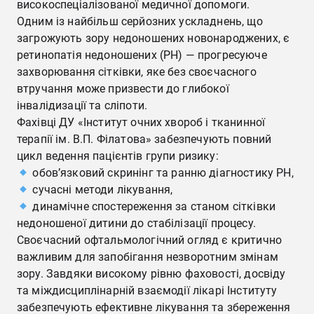
високоспеціалізованої медичної допомоги.
Одним із найбільш серйозних ускладнень, що
загрожують зору недоношених новонароджених, є
ретинопатія недоношених (РН) — прогресуюче
захворювання сітківки, яке без своєчасного
втручання може призвести до глибокої
інвалідизації та сліпоти.
Фахівці ДУ «Інститут очних хвороб і тканинної
терапії ім. В.П. Філатова» забезпечують повний
цикл ведення пацієнтів групи ризику:
обов’язковий скринінг та ранню діагностику РН,
сучасні методи лікування,
динамічне спостереження за станом сітківки
недоношеної дитини до стабілізації процесу.
Своєчасний офтальмологічний огляд є критично
важливим для запобігання незворотним змінам
зору. Завдяки високому рівню фаховості, досвіду
та міждисциплінарній взаємодії лікарі Інституту
забезпечують ефективне лікування та збереження