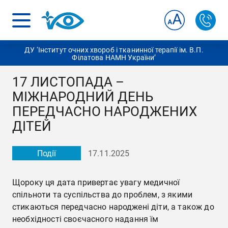
ДУ ‘Інститут очних хвороб і тканинної терапії ім. В.П.
Філатова НАМН України’
17 ЛИСТОПАДА –
МІЖНАРОДНИЙ ДЕНЬ
ПЕРЕДЧАСНО НАРОДЖЕНИХ
ДІТЕЙ
Події
17.11.2025
Щороку ця дата привертає увагу медичної
спільноти та суспільства до проблем, з якими
стикаються передчасно народжені діти, а також до
необхідності своєчасного надання їм