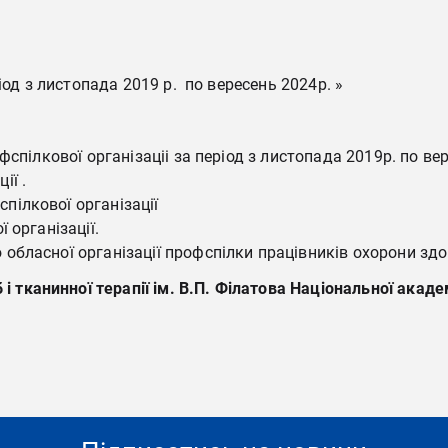
іод з листопада 2019 р. по вересень 2024р. »
офспілкової організаціі за період з листопада 2019р. по ве
ії .
пілкової організації
 організації.
обласної організації профспілки працівників охорони здо
 і тканинної терапії ім. В.П. Філатова Національної акад