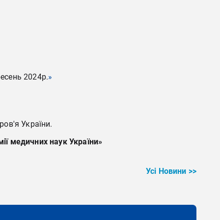
ресень 2024р.
»
ров'я України.
емії медичних наук України»
Усі Новини >>