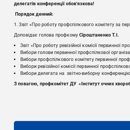
делегатів конференції обов'язкова!
Порядок денний:
Звіт «Про роботу профспілкового комітету за пер
Доповідає голова профкому
Сіроштаненко Т.І.
Звіт «Про роботу ревізійної комісії первинної пр
Вибори голови первинної профспілкової організац
Вибори профспілкового комітету первинної профс
Вибори ревізійної комісії первинної профспілкової
Вибори делегата на звітно-виборну конференцію 
З повагою, профкомітет
ДУ
«Інститут очних хвороб