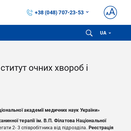
+38 (048) 707-23-53
UA
ститут очних хвороб і
аціональної академії медичних наук України»
канинної терапії ім. В.П. Філатова Національної
ти 2- 3 співробітника від підрозділа.
Реєстрація