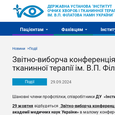
ДЕРЖАВНА УСТАНОВА ‘ІНСТИТУТ
ОЧНИХ ХВОРОБ І ТКАНИННОЇ ТЕРАП
ІМ. В.П. ФІЛАТОВА НАМН УКРАЇНИ’
Пацієнтам
Фахівцям
Інстит
Новини
Події
Звітно-виборча конференція 
тканинної терапії ім. В.П. 
Події
29.09.2024
Шановні члени профспілки, співробітники
ДУ «Інсти
29 жовтня
відбудеться
Звітно-виборча конференц
академії медичних наук України»
в малому конфере