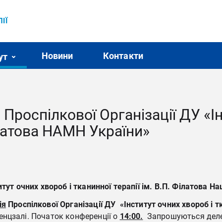
ІЇ
Новини
Контакти
ут
Проспілкової Організації ДУ «Ін
Філатова НАМН України»
тут очних хвороб і тканинної терапії ім. В.П. Філатова Н
ія
Проспілкової Організації ДУ «Інститут очних хвороб і т
нцзалі. Початок конференції о
14:00.
Запрошуються делега