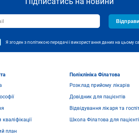
Підписатись на новини
Відправ
Я згоден з політикою передачі і використання даних на цьому с
іта
Поліклініка Філатова
а
Розклад прийому лікарів
ософії
Довідник для пацієнтів
ня
Відвідування лікаря та госпі
 кваліфікації
Школа Філатова для пацієнт
ий план