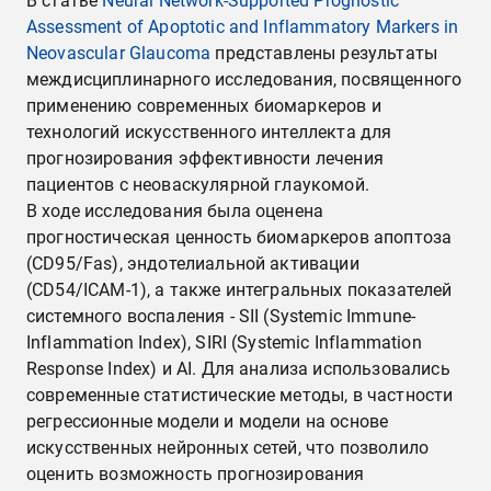
В статье
Neural Network-Supported Prognostic
Assessment of Apoptotic and Inflammatory Markers in
Neovascular Glaucoma
представлены результаты
междисциплинарного исследования, посвященного
применению современных биомаркеров и
технологий искусственного интеллекта для
прогнозирования эффективности лечения
пациентов с неоваскулярной глаукомой.
В ходе исследования была оценена
прогностическая ценность биомаркеров апоптоза
(CD95/Fas), эндотелиальной активации
(CD54/ICAM-1), а также интегральных показателей
системного воспаления - SII (Systemic Immune-
Inflammation Index), SIRI (Systemic Inflammation
Response Index) и AI. Для анализа использовались
современные статистические методы, в частности
регрессионные модели и модели на основе
искусственных нейронных сетей, что позволило
оценить возможность прогнозирования