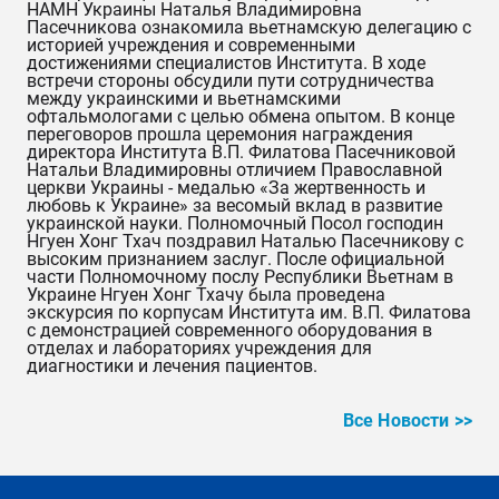
НАМН Украины Наталья Владимировна
Пасечникова ознакомила вьетнамскую делегацию с
историей учреждения и современными
достижениями специалистов Института. В ходе
встречи стороны обсудили пути сотрудничества
между украинскими и вьетнамскими
офтальмологами с целью обмена опытом.
В конце
переговоров прошла церемония награждения
директора Института В.П. Филатова Пасечниковой
Натальи Владимировны отличием Православной
церкви Украины - медалью «За жертвенность и
любовь к Украине» за весомый вклад в развитие
украинской науки. Полномочный Посол господин
Нгуен Хонг Тхач поздравил Наталью Пасечникову с
высоким признанием заслуг.
После официальной
части Полномочному послу Республики Вьетнам в
Украине Нгуен Хонг Тхачу была проведена
экскурсия по корпусам Института им. В.П. Филатова
с демонстрацией современного оборудования в
отделах и лабораториях учреждения для
диагностики и лечения пациентов.
Все Новости >>