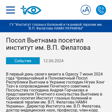
ГУ “Институт глазных болезней и тканевой терапии им.
В.П. Филатова НАМН УКРАИНЫ”
Посол Вьетнама посетил
институт им. В.П. Филатова
События
12.06.2024
В первый день своего визита в Одессу 7 июня 2024
года Чрезвычайный и Полномочный Посол
Республики Вьетнам в Украине господин Нгуен Хонг
Тхач в сопровождении Почетного советника
Посольства господина Андрея Горчакова и
представителя Почетного консульства Вьетнама в
Одессе посетил Институт глазных болезней и
тканевой терапии им. В.П. Филатова НАМН
Украины».
Директор Института им. В.П. Филатова,
доктор медицинских наук, профессор, член-корр.