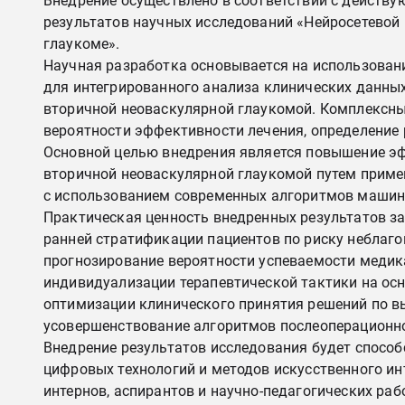
Внедрение осуществлено в соответствии с действ
результатов научных исследований «Нейросетевой
глаукоме».
Научная разработка основывается на использовани
для интегрированного анализа клинических данных
вторичной неоваскулярной глаукомой. Комплексны
вероятности эффективности лечения, определение 
Основной целью внедрения является повышение эф
вторичной неоваскулярной глаукомой путем приме
с использованием современных алгоритмов машинн
Практическая ценность внедренных результатов з
ранней стратификации пациентов по риску неблаго
прогнозирование вероятности успеваемости медика
индивидуализации терапевтической тактики на осн
оптимизации клинического принятия решений по в
усовершенствование алгоритмов послеоперационно
Внедрение результатов исследования будет спосо
цифровых технологий и методов искусственного ин
интернов, аспирантов и научно-педагогических ра