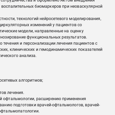
 сотрудничества и оформлено Актом внедрения
и воспалительных биомаркеров при неоваскулярной
тности, технологий нейросетевого моделирования,
оциркуляторных изменений у пациентов со
ические модели, направленные на оценку
огнозирование функциональных результатов.
 течения и персонализации лечения пациентов с
ких, клинических и гемодинамических показателей
ического анализа.
осетевых алгоритмов;
тов лечения.
ой офтальмологии, расширению применения
ованию подготовки врачей-офтальмологов, врачей-
 офтальмопатологии.