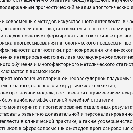
ующим Соглашением о развитии международного научного
 поддержанный прогностический анализ апоптотических 
и современных методов искусственного интеллекта, в час
, показателей апоптоза, воспалительного ответа и микр
й подход позволяет формировать высокоточные прогност
риска прогрессирования патологического процесса и пр
фективности диагностики, прогнозирования клинического
нения интегрированного анализа молекулярно-биологичес
ого обучения и многофакторного методического статист
аключается в возможности:
приятного течения вторичной неоваскулярной глаукомы;
ментозного, лазерного и хирургического лечения;
ове прогнозной модели, построенной с применением нейр
ыбору наиболее эффективной лечебной стратегии;
го мониторинга и прогнозирование отдаленных результа
бствовать развитию доказательной и персонализированн
теллекта в клинической практике, а также усовершенств
ботников в сфере современных методов прогнозирования