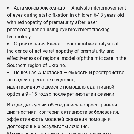
Артамонов Александр — Analysis micromovement
of eyes during static fixation in children 6-13 years old
with retinopathy of prematurity after laser
photocoagulation using eye movement tracking
technology.
Строительная Елена — comparative analysis of
incidence of active retinopathy of prematurity and
effectiveness of regional model ofphthalmic care in the
Southern region of Ukraine.
Пешечная Анастасия — емкость и расстройство
лошадей в регионе феодалов,
идентифицирующееся с помощью адаптивной
optics в 9–15 годах после ретинопатии физики.
В ходе дискуссии обсуждались вопросы ранней
диагностики, критерии активности заболевания,
эффективность моделей оказания помощи и
долгосрочные результаты лечения.
Мы искренне гордимся нашей командой и ее