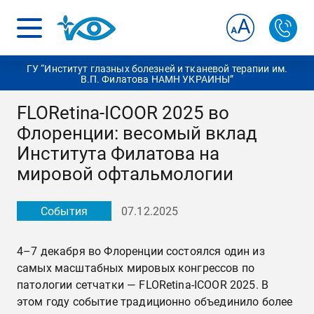
ГУ “Институт глазных болезней и тканевой терапии им.
В.П. Филатова НАМН УКРАИНЫ”
FLORetina-ICOOR 2025 во
Флоренции: весомый вклад
Института Филатова на
мировой офтальмологии
События
07.12.2025
4–7 декабря во Флоренции состоялся один из
самых масштабных мировых конгрессов по
патологии сетчатки — FLORetina-ICOOR 2025. В
этом году событие традиционно объединило более