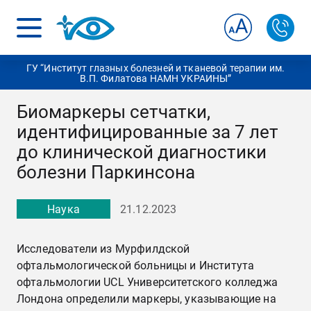
ГУ “Институт глазных болезней и тканевой терапии им.
В.П. Филатова НАМН УКРАИНЫ”
Биомаркеры сетчатки,
идентифицированные за 7 лет
до клинической диагностики
болезни Паркинсона
Наука
21.12.2023
Исследователи из Мурфилдской
офтальмологической больницы и Института
офтальмологии UCL Университетского колледжа
Лондона определили маркеры, указывающие на