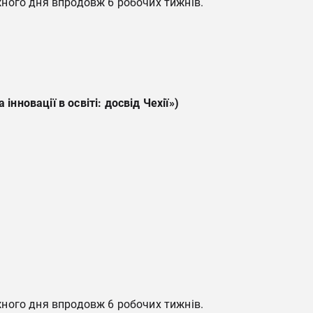
жного дня впродовж 6 робочих тижнів.
а
інновації
в
освіті
:
досвід
Чехії
»)
жного дня впродовж 6 робочих тижнів.