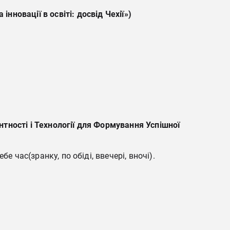
а
інновації
в
освіті
:
досвід
Чехії
»)
тності і Технології для Формування Успішної
 час(зранку, по обіді, ввечері, вночі).