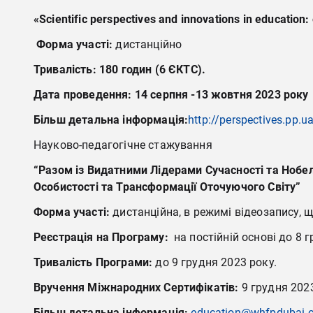
«Scientific perspectives and innovations in education:
Форма участі:
дистанційно
Тривалість
:
180 годин (6 ЄКТС).
Дата проведення:
14
серпня
-13
жовтня
2023 року
Більш детальна інформація:
http://perspectives.pp.u
Науково-педагогічне стажування
“Разом із Видатними Лідерами Сучасності та Нобел
Особистості та Трансформації Оточуючого Світу”
Форма участі:
дистанційна, в режимі відеозапису, що
Реєстрація на Програму:
на постійній основі до 8 
Тривалість Програми:
до 9 грудня 2023 року.
Вручення Міжнародних Сертифікатів:
9 грудня 202
Більш детальна інформація:
education@whfpdubai.