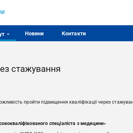
ІЇ
Новини
Контакти
ут
рез стажування
жливість пройти підвищення кваліфікації через стажуванн
сококваліфікованого спеціаліста з медицини
»