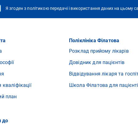
Я згоден з політикою передачі і використання даних на цьому с
іта
Поліклініка Філатова
а
Розклад прийому лікарів
ософії
Довідник для пацієнтів
ня
Відвідування лікаря та госпі
 кваліфікації
Школа Філатова для пацієнт
ий план
и до