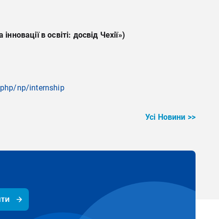
а
інновації
в
освіті
:
досвід
Чехії
»)
.php/np/internship
Усі Новини >>
ити