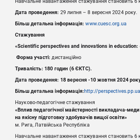
Навчальне навантаження стажування становить 6 кр
Дата проведення:
29 липня – 8 вересня 2024 року.
Більш детальна інформація:
www.cuesc.org.ua
Стажування
«Scientific perspectives and innovations in education:
Форма участі:
дистанційно
Тривалість
:
180 годин (6 ЄКТС).
Дата проведення:
18 вересня -10 жовтня 2024 рок
Більш детальна інформація:
http://perspectives.pp.u
Науково-педагогічне стажування
«Вплив педагогічної майстерності викладача-меди
на якісну підготовку здобувачів вищої освіти»
м. Рига, Латвійська Республіка
Навчальне навантаження стажування становить 6 кр