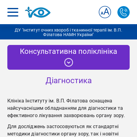
ДУ ‘Інститут очних хвороб і тканинної терапії ім. В.П.
Філатова НАМН України’
Консультативна поліклініка
Діагностика
Діагностика
Про поліклініку
Клініка Інституту ім. В.П. Філатова оснащена
найсучаснішим обладнанням для діагностики та
ефективного лікування захворювань органу зору.
Для досліджень застосовуються як стандартні
методики діагностики органу зору, так і новітні