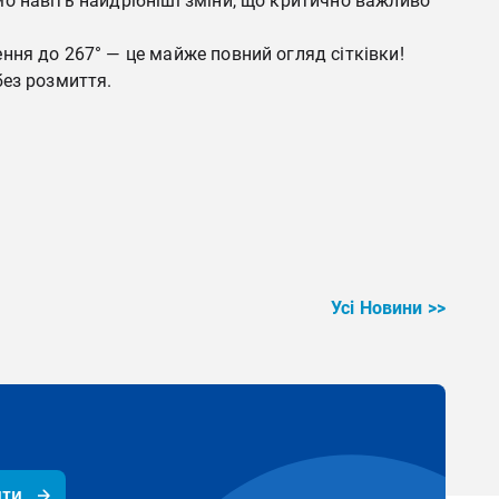
о навіть найдрібніші зміни, що критично важливо
ння до 267° — це майже повний огляд сітківки!
без розмиття.
Усі Новини >>
ити