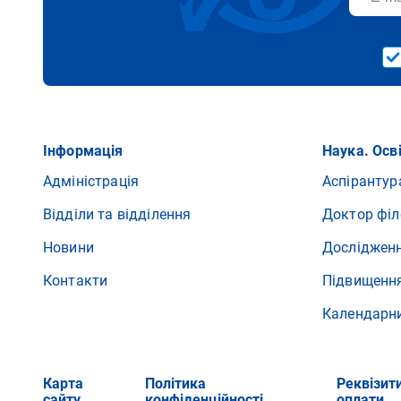
Інформація
Наука. Осв
Адміністрація
Аспірантур
Відділи та відділення
Доктор філ
Новини
Досліджен
Контакти
Підвищення
Календарн
Карта
Політика
Реквізит
сайту
конфіденційності
оплати