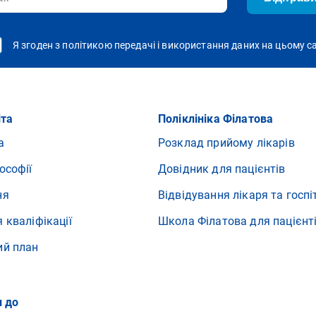
Я згоден з політикою передачі і використання даних на цьому с
іта
Поліклініка Філатова
а
Розклад прийому лікарів
ософії
Довідник для пацієнтів
ня
Відвідування лікаря та госпі
 кваліфікації
Школа Філатова для пацієнт
ий план
и до