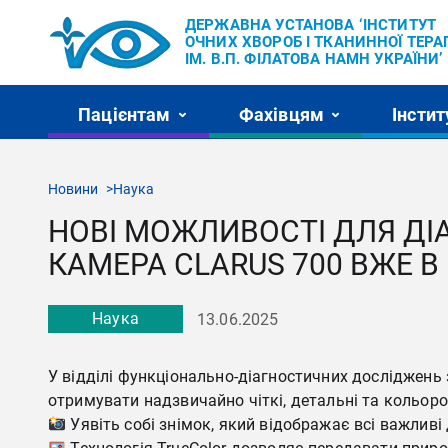
ДЕРЖАВНА УСТАНОВА ‘ІНСТИТУТ
ОЧНИХ ХВОРОБ І ТКАНИННОЇ ТЕРАП
ІМ. В.П. ФІЛАТОВА НАМН УКРАЇНИ’
Пацієнтам
Фахівцям
Інстит
Новини
Наука
НОВІ МОЖЛИВОСТІ ДЛЯ Д
КАМЕРА CLARUS 700 ВЖЕ В І
Наука
13.06.2025
У відділі функціонально-діагностичних досліджень
отримувати надзвичайно чіткі, детальні та кольоро
Уявіть собі знімок, який відображає всі важливі