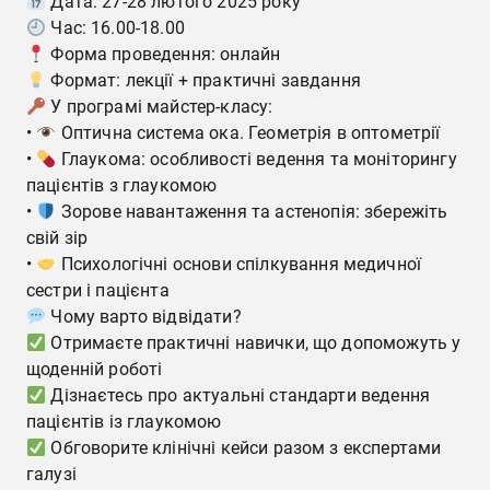
Дата: 27-28 лютого 2025 року
Час: 16.00-18.00
Форма проведення: онлайн
Формат: лекції + практичні завдання
У програмі майстер-класу:
•
Оптична система ока. Геометрія в оптометрії
•
Глаукома: особливості ведення та моніторингу
пацієнтів з глаукомою
•
Зорове навантаження та астенопія: збережіть
свій зір
•
Психологічні основи спілкування медичної
сестри і пацієнта
Чому варто відвідати?
Отримаєте практичні навички, що допоможуть у
щоденній роботі
Дізнаєтесь про актуальні стандарти ведення
пацієнтів із глаукомою
Обговорите клінічні кейси разом з експертами
галузі