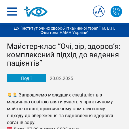
ДУ ‘Інститут очних хвороб і тканинної терапії ім. В.П.
Філатова НАМН України’
Майстер-клас “Очі, зір, здоров’я:
комплексний підхід до ведення
пацієнтів”
Події
20.02.2025
Запрошуємо молодших спеціалістів з
медичною освітою взяти участь у практичному
майстер-класі, присвяченому комплексному
підходу до збереження та відновлення здоров’я
органів зору.