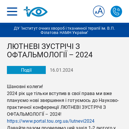
ДУ ‘Інститут очних хвороб і тканинної терапії ім. В.П.
Філатова НАМН України’
ЛЮТНЕВІ ЗУСТРІЧІ З
ОФТАЛЬМОЛОГІЇ – 2024
Події
16.01.2024
Шановні колеги!
2024 рік ще тільки вступив в свої права ми вже
плануємо нові звершення і готуємось до Науково-
практичної конференції ЛЮТНЕВІ ЗУСТРІЧІ З
ОФТАЛЬМОЛОГІЇ – 2024!
https://www.portal.tou.org.ua/lutnevi2024
Давайте разом проведемо цей захід 1-2 лютого у