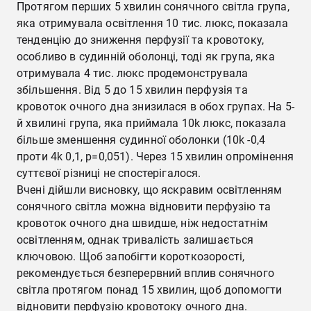
Протягом перших 5 хвилин сонячного світла група,
яка отримувала освітлення 10 тис. люкс, показала
тенденцію до зниження перфузії та кровотоку,
особливо в судинній оболонці, тоді як група, яка
отримувала 4 тис. люкс продемонструвала
збільшення. Від 5 до 15 хвилин перфузія та
кровоток очного дна знизилася в обох групах. На 5-
й хвилині група, яка приймала 10k люкс, показала
більше зменшення судинної оболонки (10k -0,4
проти 4k 0,1, p=0,051). Через 15 хвилин опромінення
суттєвої різниці не спостерігалося.
Вчені дійшли висновку, що яскравим освітленням
сонячного світла можна відновити перфузію та
кровоток очного дна швидше, ніж недостатнім
освітленням, однак тривалість залишається
ключовою. Щоб запобігти короткозорості,
рекомендується безперервний вплив сонячного
світла протягом понад 15 хвилин, щоб допомогти
відновити перфузію кровотоку очного дна.