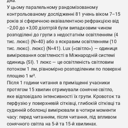
дна.
У цьому паралельному рандомізованому
контрольованому дослідженні 81 учень віком 7–15
років зі сферичною еквівалентною рефракцією від
−2,00 до +3,00 діоптрій були випадковим чином
розподілені до групи з недостатнім освітленням (4
тис. люкс) (N=40) або з яскравим освітленням (10
тис. люкс). люкс) (N=41). Lux («світло») — одиниця
вимірювання освітленості в Міжнародній системі
одиниць (SI). 1 люкс — це освітленість світловим
потоком 1 лм, рівномірно розподіленим по поверхні
площею 1 м².
Після 1 години читання в приміщенні учасники
протягом 15 хвилин отримували сонячне світло,
яке відповідало інтенсивності їх групи. Кровоток та
перфузію у поверхневій сітківці, глибокій сітківці та
судинній оболонці вимірювали в чотири моменти
часу: перед читанням, після читання, під впливом
сонячного світла на 5-й та 15-й хвилинах.