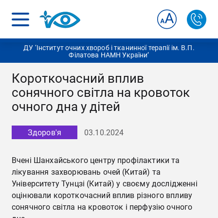
ДУ ‘Інститут очних хвороб і тканинної терапії ім. В.П.
Філатова НАМН України’
Короткочасний вплив
сонячного світла на кровоток
очного дна у дітей
Здоров'я
03.10.2024
Вчені Шанхайського центру профілактики та
лікування захворювань очей (Китай) та
Університету Тунцзі (Китай) у своєму дослідженні
оцінювали короткочасний вплив різного впливу
сонячного світла на кровоток і перфузію очного