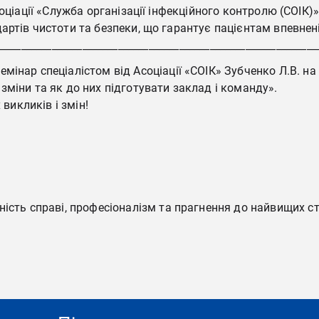
оціації «Служба організації інфекційного контролю (СОІК)
ртів чистоти та безпеки, що гарантує пацієнтам впевненіс
_______________________________________________________________
інар спеціалістом від Асоціації «СОІК» Зубченко Л.В. на 
міни та як до них підготувати заклад і команду».
 викликів і змін!
ність справі, професіоналізм та прагнення до найвищих ст