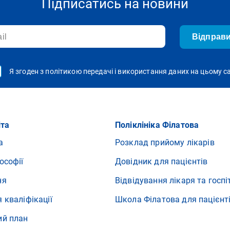
Підписатись на новини
Відправ
Я згоден з політикою передачі і використання даних на цьому с
іта
Поліклініка Філатова
а
Розклад прийому лікарів
ософії
Довідник для пацієнтів
ня
Відвідування лікаря та госпі
 кваліфікації
Школа Філатова для пацієнт
ий план