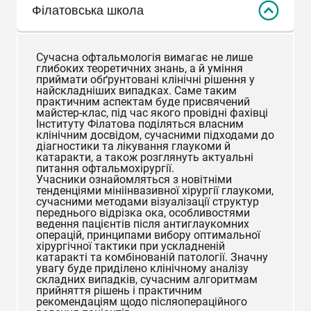
Філатовська школа
Сучасна офтальмологія вимагає не лише
глибоких теоретичних знань, а й уміння
приймати обґрунтовані клінічні рішення у
найскладніших випадках. Саме таким
практичним аспектам буде присвячений
майстер-клас, під час якого провідні фахівці
Інституту Філатова поділяться власним
клінічним досвідом, сучасними підходами до
діагностики та лікування глаукоми й
катаракти, а також розглянуть актуальні
питання офтальмохірургії.
Учасники ознайомляться з новітніми
тенденціями мініінвазивної хірургії глаукоми,
сучасними методами візуалізації структур
переднього відрізка ока, особливостями
ведення пацієнтів після антиглаукомних
операцій, принципами вибору оптимальної
хірургічної тактики при ускладненій
катаракті та комбінованій патології. Значну
увагу буде приділено клінічному аналізу
складних випадків, сучасним алгоритмам
прийняття рішень і практичним
рекомендаціям щодо післяопераційного