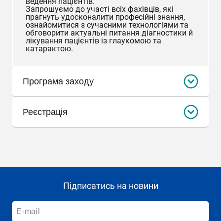
ведення пацієнтів.
Запрошуємо до участі всіх фахівців, які
прагнуть удосконалити професійні знання,
ознайомитися з сучасними технологіями та
обговорити актуальні питання діагностики й
лікування пацієнтів із глаукомою та
катарактою.
Програма заходу
Failed to fetch Error: URL to the PDF file must be on
Реєстрація
exactly the same domain as the current web page.
Click here for more info
Підписатись на новини