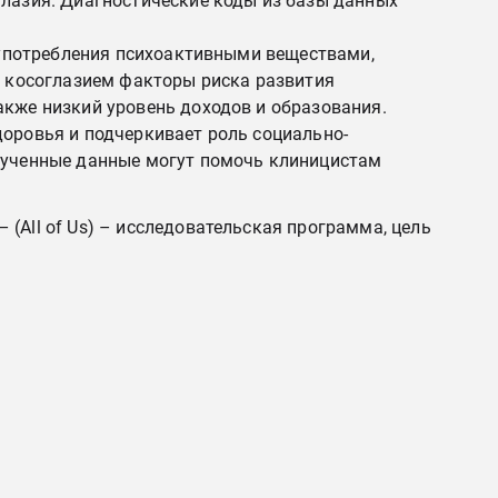
глазия. Диагностические коды из базы данных
лоупотребления психоактивными веществами,
с косоглазием факторы риска развития
акже низкий уровень доходов и образования.
доровья и подчеркивает роль социально-
олученные данные могут помочь клиницистам
(All of Us) – исследовательская программа, цель