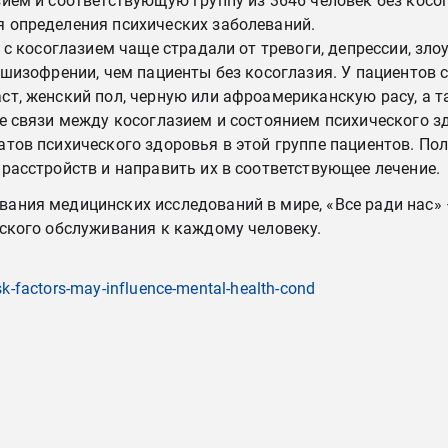
ием и соответствующую группу из 3646 человек без косо
 определения психических заболеваний.
ы с косоглазием чаще страдали от тревоги, депрессии, з
 шизофрении, чем пациенты без косоглазия. У пациентов 
т, женский пол, черную или афроамериканскую расу, а т
е связи между косоглазием и состоянием психического з
тов психического здоровья в этой группе пациентов. П
расстройств и направить их в соответствующее лечение.
ния медицинских исследований в мире, «Все ради нас» – 
ского обслуживания к каждому человеку.
k-factors-may-influence-mental-health-cond