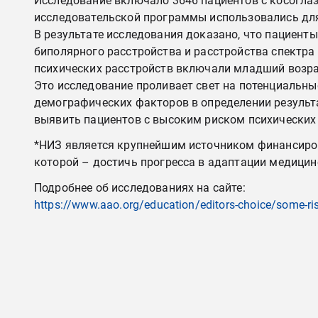
Исследование включало 3646 пациентов с косоглаз
исследовательской программы использовались для
В результате исследования доказано, что пациент
биполярного расстройства и расстройства спектра
психических расстройств включали младший возрас
Это исследование проливает свет на потенциальны
демографических факторов в определении результа
выявить пациентов с высоким риском психических 
*НИЗ является крупнейшим источником финансирова
которой – достичь прогресса в адаптации медицин
Подробнее об исследованиях на сайте:
https://www.aao.org/education/editors-choice/some-ris