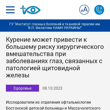
ГУ “Институт глазных болезней и тканевой терапии им.
В.П. Филатова НАМН УКРАИНЫ”
Курение может привести к
большему риску хирургического
вмешательства при
заболеваниях глаз, связанных с
патологией щитовидной
железы
Здоровье
08.10.2023
Исследователи из отделения офтальмологии
Бостонской детской больницы и Массачусетского