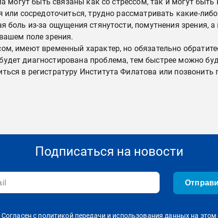
ма могут быть связаны как со стрессом, так и могут быт
я или сосредоточиться, трудно рассматривать какие-либ
 боль из-за ощущения стянутости, помутнения зрения, а
вашем поле зрения.
м, имеют временный характер, но обязательно обратитесь
будет диагностирована проблема, тем быстрее можно буд
ться в регистратуру Института Филатова или позвонить п
Подписаться на новости
Отправ
Согласен с политикой передачи и использования данных на этом 