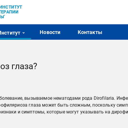
’ИНСТИТУТ
ТЕРАПИИ
Ы’
Новости
Контакты
Институт
оз глаза?
болевание, вызываемое нематодами рода Dirofilaria. Инф
рофиляриоза глаза может быть сложным, поскольку сим
ризнаки и симптомы, которые могут указывать на дирофи