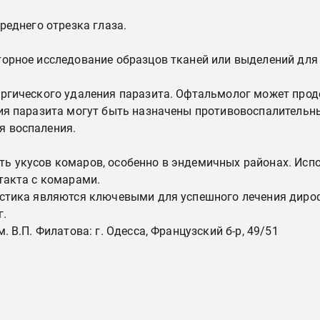
реднего отрезка глаза.
торное исследование образцов тканей или выделений для
ургического удаления паразита. Офтальмолог может про
ния паразита могут быть назначены противовоспалительн
я воспаления.
ь укусов комаров, особенно в эндемичных районах. Испо
такта с комарами.
стика являются ключевыми для успешного лечения дироф
г.
 В.П. Филатова: г. Одесса, Французский б-р, 49/51